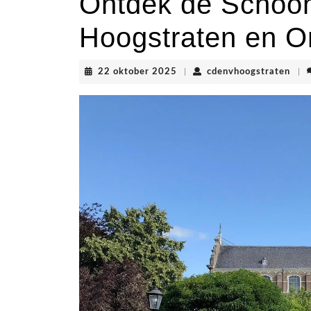
Ontdek de Schoo
Hoogstraten en 
22
cden
22 oktober 2025
|
cdenvhoogstraten
|
oktober
2025