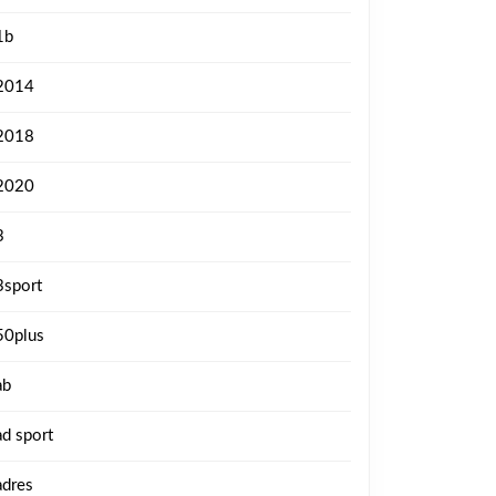
1b
2014
2018
2020
3
3sport
50plus
ab
ad sport
adres