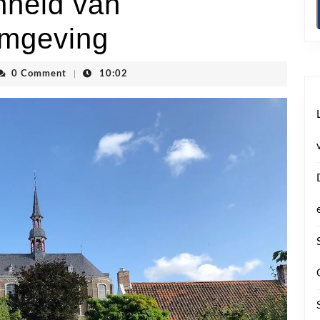
nheid van
Omgeving
vhoogstraten
0 Comment
|
10:02