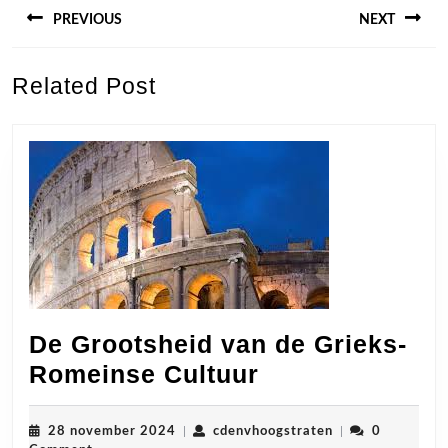
PREVIOUS
NEXT
Previous
Next
Related Post
post:
post:
De Grootsheid van de Grieks-
De
Romeinse Cultuur
Grootsheid
van
28
cdenvhoogstrate
28 november 2024
|
cdenvhoogstraten
|
0