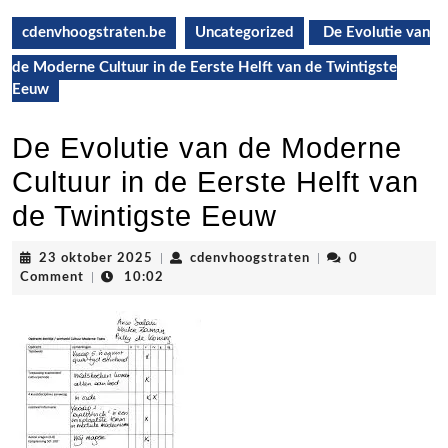
cdenvhoogstraten.be
Uncategorized
De Evolutie van
de Moderne Cultuur in de Eerste Helft van de Twintigste
Eeuw
De Evolutie van de Moderne
Cultuur in de Eerste Helft van
de Twintigste Eeuw
23
cdenvhoogstraten
23 oktober 2025
|
cdenvhoogstraten
|
0
oktober
Comment
|
10:02
2025