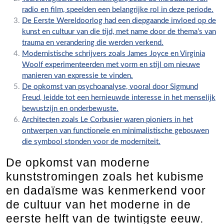
radio en film, speelden een belangrijke rol in deze periode.
De Eerste Wereldoorlog had een diepgaande invloed op de
kunst en cultuur van die tijd, met name door de thema’s van
trauma en verandering die werden verkend.
Modernistische schrijvers zoals James Joyce en Virginia
Woolf experimenteerden met vorm en stijl om nieuwe
manieren van expressie te vinden.
De opkomst van psychoanalyse, vooral door Sigmund
Freud, leidde tot een hernieuwde interesse in het menselijk
bewustzijn en onderbewuste.
Architecten zoals Le Corbusier waren pioniers in het
ontwerpen van functionele en minimalistische gebouwen
die symbool stonden voor de moderniteit.
De opkomst van moderne
kunststromingen zoals het kubisme
en dadaïsme was kenmerkend voor
de cultuur van het moderne in de
eerste helft van de twintigste eeuw.