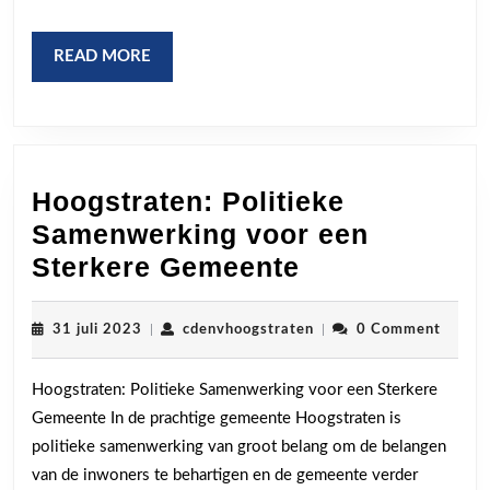
Inspirerende
Teambuilding
READ
READ MORE
MORE
Dag
Hoogstraten: Politieke
Samenwerking voor een
Hoogstraten:
Sterkere Gemeente
Politieke
Samenwerkin
31
cdenvhoogstraten
31 juli 2023
|
cdenvhoogstraten
|
0 Comment
juli
voor
2023
Hoogstraten: Politieke Samenwerking voor een Sterkere
een
Gemeente In de prachtige gemeente Hoogstraten is
Sterkere
politieke samenwerking van groot belang om de belangen
Gemeente
van de inwoners te behartigen en de gemeente verder