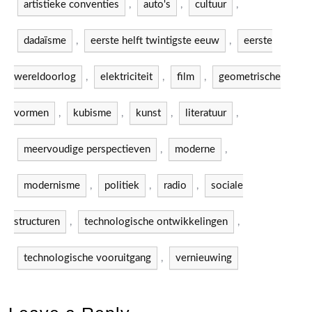
artistieke conventies
,
auto's
,
cultuur
,
dadaïsme
,
eerste helft twintigste eeuw
,
eerste
wereldoorlog
,
elektriciteit
,
film
,
geometrische
vormen
,
kubisme
,
kunst
,
literatuur
,
meervoudige perspectieven
,
moderne
,
modernisme
,
politiek
,
radio
,
sociale
structuren
,
technologische ontwikkelingen
,
technologische vooruitgang
,
vernieuwing