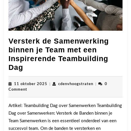
Versterk de Samenwerking
binnen je Team met een
Inspirerende Teambuilding
Versterk
Dag
de
Samenwerking
11
cdenvhoogstraten
11 oktober 2025
|
cdenvhoogstraten
|
0
oktober
Comment
binnen
2025
je
Artikel: Teambuilding Dag over Samenwerken Teambuilding
Team
Dag over Samenwerken: Versterk de Banden binnen je
met
Team Samenwerken is een essentieel onderdeel van een
een
succesvol team. Om de banden te versterken en