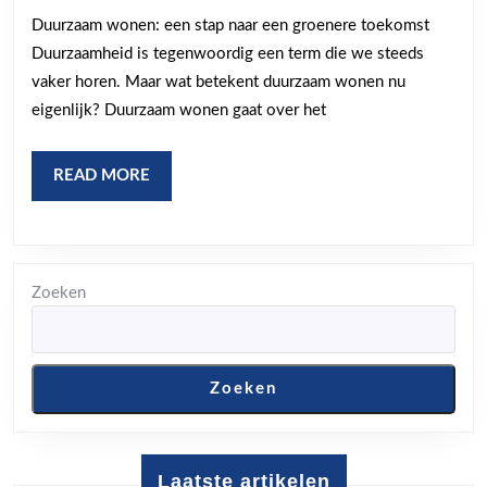
wonen?
Duurzaam wonen: een stap naar een groenere toekomst
Ontdek
Duurzaamheid is tegenwoordig een term die we steeds
de
vaker horen. Maar wat betekent duurzaam wonen nu
sleutel
eigenlijk? Duurzaam wonen gaat over het
tot
een
READ
READ MORE
groene
MORE
toekomst
Zoeken
Zoeken
Laatste artikelen