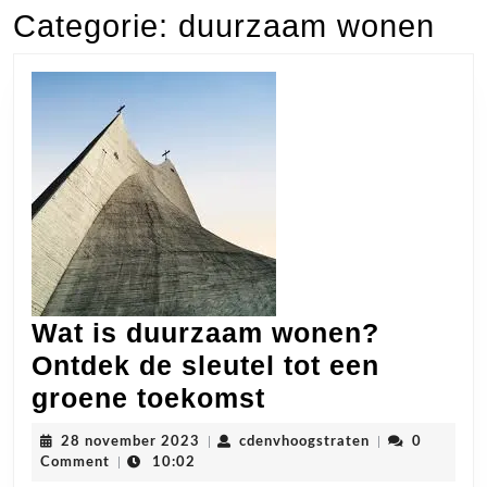
Categorie:
duurzaam wonen
Wat is duurzaam wonen?
Ontdek de sleutel tot een
Wat
groene toekomst
is
28
cdenvhoogstrat
28 november 2023
|
cdenvhoogstraten
|
0
duurzaam
november
Comment
|
10:02
2023