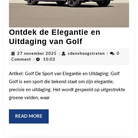
Ontdek de Elegantie en
Ontdek
Uitdaging van Golf
de
27
cdenvhoogstrat
27 november 2025
|
cdenvhoogstraten
|
0
Elegantie
november
Comment
|
10:02
2025
en
Artikel: Golf De Sport van Elegantie en Uitdaging: Golf
Uitdaging
Golf is een sport die bekend staat om zijn elegantie,
van
precisie en uitdaging. Het wordt gespeeld op uitgestrekte
Golf
groene velden, waar
READ
READ MORE
MORE