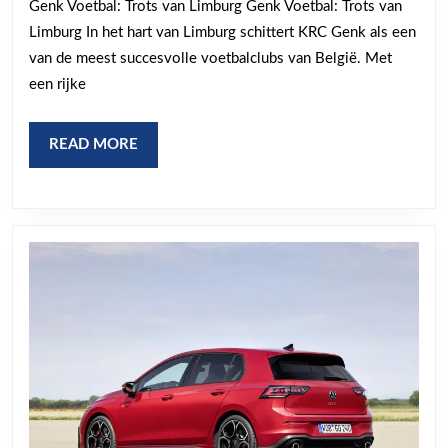
Genk Voetbal: Trots van Limburg Genk Voetbal: Trots van
Limburg
Limburg In het hart van Limburg schittert KRC Genk als een
en
van de meest succesvolle voetbalclubs van België. Met
Inspiratie
een rijke
voor
Velen
READ
READ MORE
MORE