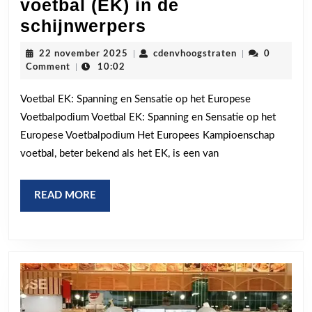
voetbal (EK) in de
Spanning
schijnwerpers
en
22
cdenvhoogstrat
22 november 2025
|
cdenvhoogstraten
|
0
sensatie:
november
Comment
|
10:02
2025
het
Voetbal EK: Spanning en Sensatie op het Europese
Europees
Voetbalpodium Voetbal EK: Spanning en Sensatie op het
Kampioenschap
Europese Voetbalpodium Het Europees Kampioenschap
voetbal
voetbal, beter bekend als het EK, is een van
(EK)
in
READ
READ MORE
de
MORE
schijnwerpers