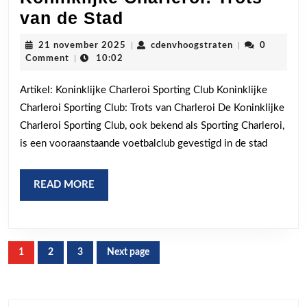
Koninklijke
van de Stad
Charleroi:
21
cdenvhoogstrat
21 november 2025
|
cdenvhoogstraten
|
0
Trots
november
Comment
|
10:02
2025
van
Artikel: Koninklijke Charleroi Sporting Club Koninklijke
de
Charleroi Sporting Club: Trots van Charleroi De Koninklijke
Stad
Charleroi Sporting Club, ook bekend als Sporting Charleroi,
is een vooraanstaande voetbalclub gevestigd in de stad
READ
READ MORE
MORE
Berichten
1
2
3
Next page
Page
Page
Page
paginering