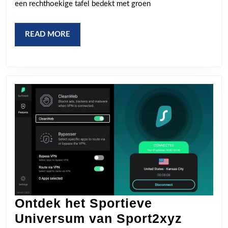
St
een rechthoekige tafel bedekt met groen
Pr
en
READ
READ MORE
Fi
MORE
Ontdek het Sportieve
Ontdek
Universum van Sport2xyz