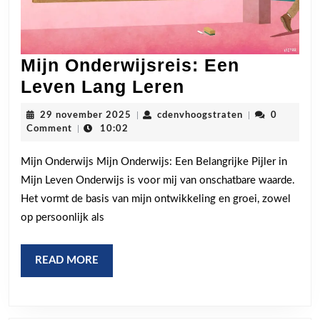
Mijn Onderwijsreis: Een
Mijn
Leven Lang Leren
Onderwijsreis:
29
cdenvhoogstrat
29 november 2025
|
cdenvhoogstraten
|
0
Een
november
Comment
|
10:02
2025
Leven
Mijn Onderwijs Mijn Onderwijs: Een Belangrijke Pijler in
Lang
Mijn Leven Onderwijs is voor mij van onschatbare waarde.
Leren
Het vormt de basis van mijn ontwikkeling en groei, zowel
op persoonlijk als
READ
READ MORE
MORE