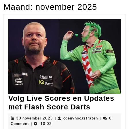
Maand:
november 2025
Volg Live Scores en Updates
Volg
met Flash Score Darts
Live
30
cdenvhoogstrat
30 november 2025
|
cdenvhoogstraten
|
0
Scores
november
Comment
|
10:02