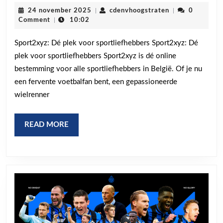
het
24
cdenvhoogstrat
24 november 2025
|
cdenvhoogstraten
|
0
Sporti
november
Comment
|
10:02
2025
Unive
Sport2xyz: Dé plek voor sportliefhebbers Sport2xyz: Dé
van
plek voor sportliefhebbers Sport2xyz is dé online
Sport2
bestemming voor alle sportliefhebbers in België. Of je nu
een fervente voetbalfan bent, een gepassioneerde
wielrenner
READ
READ MORE
MORE