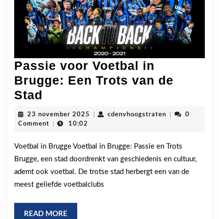
Passie voor Voetbal in
Brugge: Een Trots van de
Passie
Stad
voor
23
cdenvhoogstrat
23 november 2025
|
cdenvhoogstraten
|
0
Voetbal
november
Comment
|
10:02
2025
in
Voetbal in Brugge Voetbal in Brugge: Passie en Trots
Brugge:
Brugge, een stad doordrenkt van geschiedenis en cultuur,
Een
ademt ook voetbal. De trotse stad herbergt een van de
Trots
meest geliefde voetbalclubs
van
de
READ
READ MORE