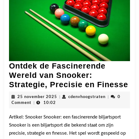
Ontdek de Fascinerende
Wereld van Snooker:
On
Strategie, Precisie en Finesse
de
25
cdenvhoogstrat
25 november 2025
|
cdenvhoogstraten
|
0
Fa
november
Comment
|
10:02
2025
We
Artikel: Snooker Snooker: een fascinerende biljartsport
va
Snooker is een biljartsport die bekend staat om zijn
Sn
precisie, strategie en finesse. Het spel wordt gespeeld op