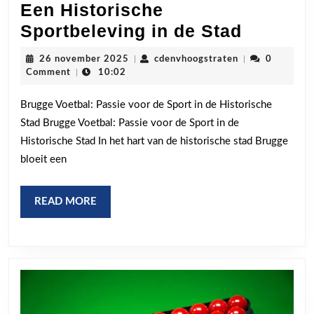
Een Historische
Passie
Sportbeleving in de Stad
voor
26
cdenvhoogstrat
26 november 2025
|
cdenvhoogstraten
|
0
Brugge
november
Comment
|
10:02
2025
Voetbal:
Brugge Voetbal: Passie voor de Sport in de Historische
Een
Stad Brugge Voetbal: Passie voor de Sport in de
Histori
Historische Stad In het hart van de historische stad Brugge
Sportbe
bloeit een
in
de
READ
READ MORE
Stad
MORE