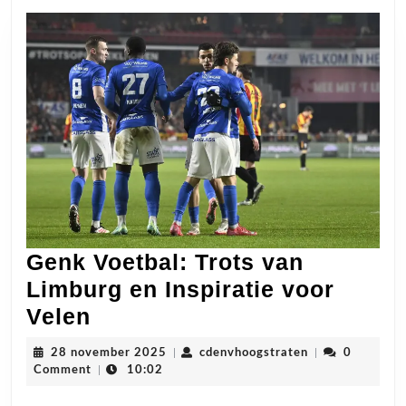
Genk Voetbal: Trots van
Limburg en Inspiratie voor
Genk
Velen
Voetbal:
28
cdenvhoogstrat
28 november 2025
|
cdenvhoogstraten
|
0
Trots
november
Comment
|
10:02
2025
van