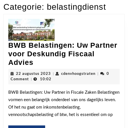
Categorie:
belastingdienst
BWB Belastingen: Uw Partner
voor Deskundig Fiscaal
BWB
Advies
Belastingen:
22
cdenvhoogstrate
22 augustus 2023
|
cdenvhoogstraten
|
0
Uw
augustus
Comment
|
10:02
2023
Partner
BWB Belastingen: Uw Partner in Fiscale Zaken Belastingen
voor
vormen een belangrijk onderdeel van ons dagelijks leven.
Deskundig
Of het nu gaat om inkomstenbelasting,
Fiscaal
vennootschapsbelasting of btw, het is essentieel om op
Advies