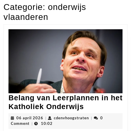
Categorie:
onderwijs
vlaanderen
Belang van Leerplannen in het
Belang
Katholiek Onderwijs
van
06
cdenvhoogstraten
06 april 2026
|
cdenvhoogstraten
|
0
Leerplannen
april
Comment
|
10:02
2026