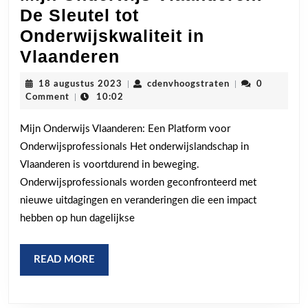
De Sleutel tot
Onderwijskwaliteit in
Mijn
Vlaanderen
Onderwijs
18
cdenvhoogstrate
18 augustus 2023
|
cdenvhoogstraten
|
0
Vlaanderen:
augustus
Comment
|
10:02
2023
De
Mijn Onderwijs Vlaanderen: Een Platform voor
Sleutel
Onderwijsprofessionals Het onderwijslandschap in
tot
Vlaanderen is voortdurend in beweging.
Onderwijskwaliteit
Onderwijsprofessionals worden geconfronteerd met
in
nieuwe uitdagingen en veranderingen die een impact
Vlaanderen
hebben op hun dagelijkse
READ
READ MORE
MORE