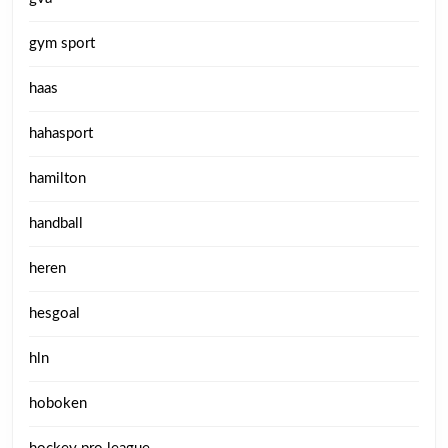
gym sport
haas
hahasport
hamilton
handball
heren
hesgoal
hln
hoboken