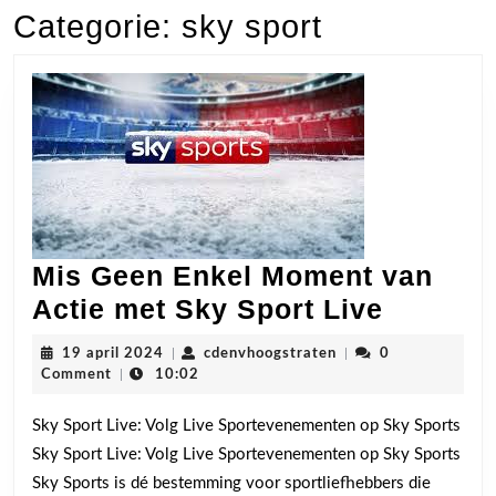
Categorie:
sky sport
Mis Geen Enkel Moment van
Mis
Actie met Sky Sport Live
Geen
19
cdenvhoogstraten
19 april 2024
|
cdenvhoogstraten
|
0
Enkel
april
Comment
|
10:02
2024
Moment
Sky Sport Live: Volg Live Sportevenementen op Sky Sports
van
Sky Sport Live: Volg Live Sportevenementen op Sky Sports
Actie
Sky Sports is dé bestemming voor sportliefhebbers die