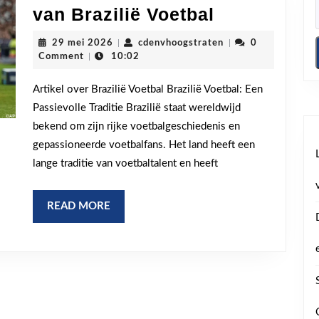
De
van Brazilië Voetbal
Passievolle
29
cdenvhoogstraten
29 mei 2026
|
cdenvhoogstraten
|
0
Traditie
mei
Comment
|
10:02
2026
van
Artikel over Brazilië Voetbal Brazilië Voetbal: Een
Brazilië
Passievolle Traditie Brazilië staat wereldwijd
Voetbal
bekend om zijn rijke voetbalgeschiedenis en
gepassioneerde voetbalfans. Het land heeft een
lange traditie van voetbaltalent en heeft
READ
READ MORE
MORE