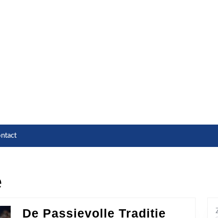
ntact
e
De Passievolle Traditie