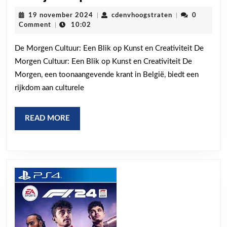
je
19
cdenvhoogstrat
19 november 2024
|
cdenvhoogstraten
|
0
in
november
Comment
|
10:02
2024
de
De Morgen Cultuur: Een Blik op Kunst en Creativiteit De
wereld
Morgen Cultuur: Een Blik op Kunst en Creativiteit De
van
Morgen, een toonaangevende krant in België, biedt een
De
rijkdom aan culturele
Morgen
Cultuur:
READ
READ MORE
Kunst
MORE
en
Creativiteit
in
de
Schijnwerpers