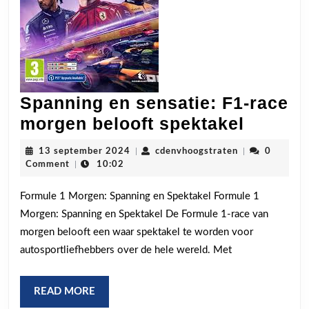
Spanning en sensatie: F1-race
Spanni
morgen belooft spektakel
en
13
cdenvhoogstra
13 september 2024
|
cdenvhoogstraten
|
0
sensati
september
Comment
|
10:02
2024
F1-
Formule 1 Morgen: Spanning en Spektakel Formule 1
race
Morgen: Spanning en Spektakel De Formule 1-race van
morge
morgen belooft een waar spektakel te worden voor
belooft
autosportliefhebbers over de hele wereld. Met
spekta
READ
READ MORE
MORE