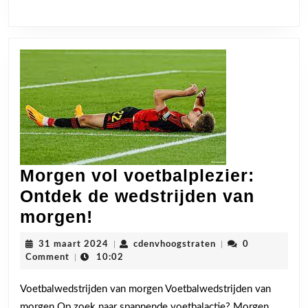
Morgen vol voetbalplezier:
Ontdek de wedstrijden van
Morgen
morgen!
vol
31
cdenvhoogstraten
31 maart 2024
|
cdenvhoogstraten
|
0
voetbalplezier:
maart
Comment
|
10:02
2024
Ontdek
Voetbalwedstrijden van morgen Voetbalwedstrijden van
de
morgen Op zoek naar spannende voetbalactie? Morgen