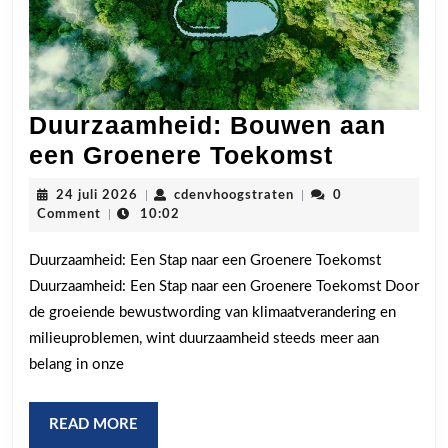
Duurzaamheid: Bouwen aan
Duurzaa
een Groenere Toekomst
Bouwen
24
cdenvhoogstraten
24 juli 2026
|
cdenvhoogstraten
|
0
aan
juli
Comment
|
10:02
2026
een
Duurzaamheid: Een Stap naar een Groenere Toekomst
Groener
Duurzaamheid: Een Stap naar een Groenere Toekomst Door
Toekoms
de groeiende bewustwording van klimaatverandering en
milieuproblemen, wint duurzaamheid steeds meer aan
belang in onze
READ
READ MORE
MORE