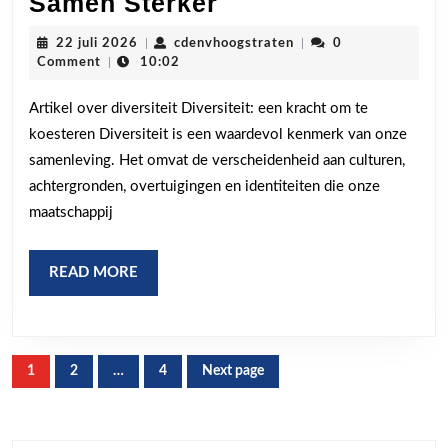
De
Samen Sterker
Kracht
22
cdenvhoogstraten
22 juli 2026
|
cdenvhoogstraten
|
0
van
juli
Comment
|
10:02
2026
Diversiteit:
Artikel over diversiteit Diversiteit: een kracht om te
Samen
koesteren Diversiteit is een waardevol kenmerk van onze
Sterker
samenleving. Het omvat de verscheidenheid aan culturen,
achtergronden, overtuigingen en identiteiten die onze
maatschappij
READ
READ MORE
MORE
Berichten
1
2
…
4
Next page
Page
Page
Page
paginering