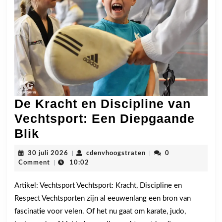
De Kracht en Discipline van
Vechtsport: Een Diepgaande
De
Blik
Kracht
30
cdenvhoogstraten
30 juli 2026
|
cdenvhoogstraten
|
0
en
juli
Comment
|
10:02
2026
Discipline
Artikel: Vechtsport Vechtsport: Kracht, Discipline en
van
Respect Vechtsporten zijn al eeuwenlang een bron van
Vechtsport:
fascinatie voor velen. Of het nu gaat om karate, judo,
Een