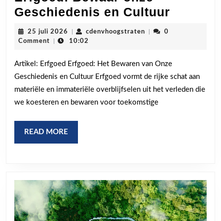
Ontdek
Geschiedenis en Cultuur
de
25
cdenvhoogstraten
25 juli 2026
|
cdenvhoogstraten
|
0
Pracht
juli
Comment
|
10:02
2026
van
Artikel: Erfgoed Erfgoed: Het Bewaren van Onze
Erfgoed
Geschiedenis en Cultuur Erfgoed vormt de rijke schat aan
Bewaar
materiële en immateriële overblijfselen uit het verleden die
onze
we koesteren en bewaren voor toekomstige
Geschie
en
READ
READ MORE
Cultuur
MORE