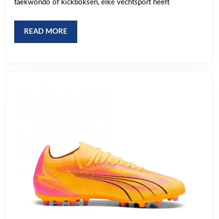
taekwondo of kickboksen, elke vechtsport heeft
Diepgaande
Blik
READ
READ MORE
MORE