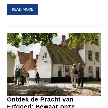
te
bewaren
READ
READ MORE
MORE
Ontdek de Pracht van
Erfgoed: Bewaar onze