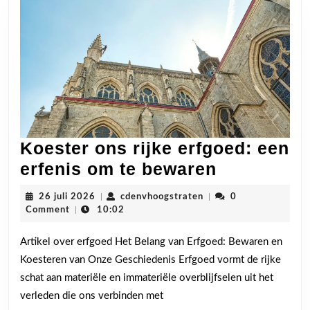
Koester ons rijke erfgoed: een
Koester
erfenis om te bewaren
ons
26
cdenvhoogstraten
26 juli 2026
|
cdenvhoogstraten
|
0
rijke
juli
Comment
|
10:02
2026
erfgoed:
Artikel over erfgoed Het Belang van Erfgoed: Bewaren en
een
Koesteren van Onze Geschiedenis Erfgoed vormt de rijke
erfenis
schat aan materiële en immateriële overblijfselen uit het
om
verleden die ons verbinden met