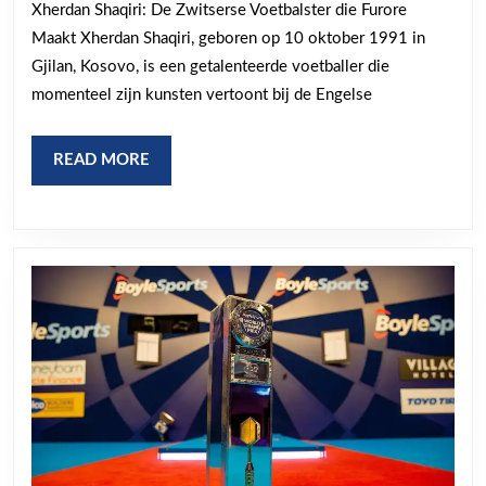
Xherdan Shaqiri: De Zwitserse Voetbalster die Furore
Shaqiri:
Maakt Xherdan Shaqiri, geboren op 10 oktober 1991 in
Een
Gjilan, Kosovo, is een getalenteerde voetballer die
Legende
momenteel zijn kunsten vertoont bij de Engelse
in
de
READ
READ MORE
Maak
MORE