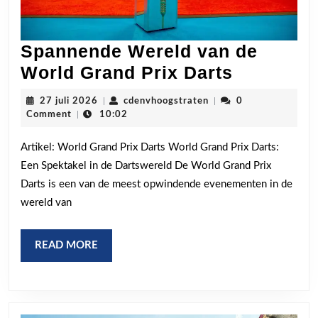
Spannende Wereld van de
Spannen
World Grand Prix Darts
Wereld
27
cdenvhoogstraten
27 juli 2026
|
cdenvhoogstraten
|
0
van
juli
Comment
|
10:02
2026
de
Artikel: World Grand Prix Darts World Grand Prix Darts:
World
Een Spektakel in de Dartswereld De World Grand Prix
Grand
Darts is een van de meest opwindende evenementen in de
Prix
wereld van
Darts
READ
READ MORE
MORE