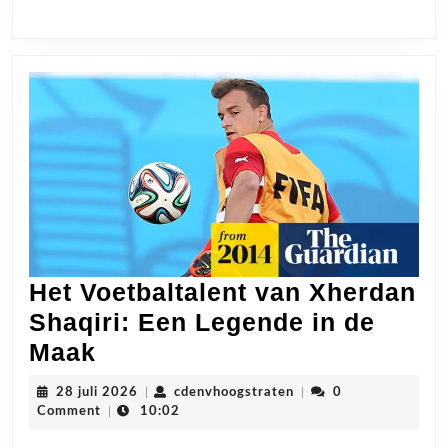
Het Voetbaltalent van Xherdan
Shaqiri: Een Legende in de
Het
Maak
Voetbaltalent
28
cdenvhoogstraten
28 juli 2026
|
cdenvhoogstraten
|
0
van
juli
Comment
|
10:02
2026
Xherdan