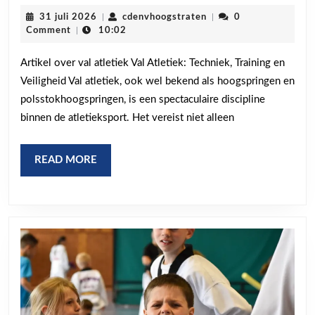
de
31
cdenvhoogstraten
31 juli 2026
|
cdenvhoogstraten
|
0
Ku
juli
Comment
|
10:02
2026
va
Artikel over val atletiek Val Atletiek: Techniek, Training en
Va
Veiligheid Val atletiek, ook wel bekend als hoogspringen en
Atl
polsstokhoogspringen, is een spectaculaire discipline
Te
binnen de atletieksport. Het vereist niet alleen
en
Tr
READ
READ MORE
in
MORE
de
Ho
en
Po