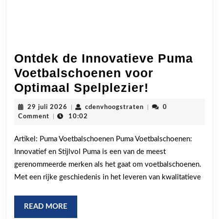
Ontdek de Innovatieve Puma
Voetbalschoenen voor
Ontdek
Optimaal Spelplezier!
de
29
cdenvhoogstraten
29 juli 2026
|
cdenvhoogstraten
|
0
Innovatiev
juli
Comment
|
10:02
2026
Puma
Artikel: Puma Voetbalschoenen Puma Voetbalschoenen:
Voetbalsc
Innovatief en Stijlvol Puma is een van de meest
voor
gerenommeerde merken als het gaat om voetbalschoenen.
Optimaal
Met een rijke geschiedenis in het leveren van kwalitatieve
Spelplezier
READ
READ MORE
MORE