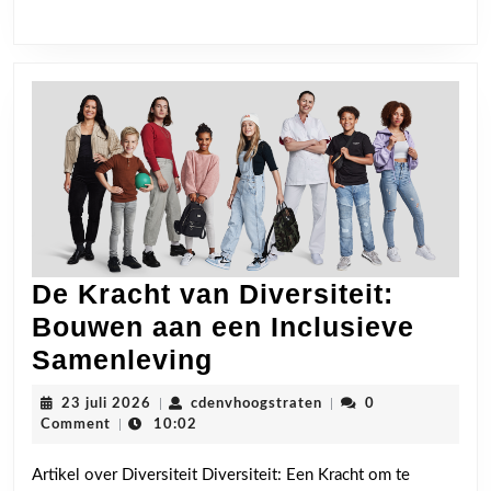
De Kracht van Diversiteit:
Bouwen aan een Inclusieve
De
Samenleving
Kracht
23
cdenvhoogstraten
23 juli 2026
|
cdenvhoogstraten
|
0
van
juli
Comment
|
10:02
2026
Diversiteit:
Artikel over Diversiteit Diversiteit: Een Kracht om te
Bouwen