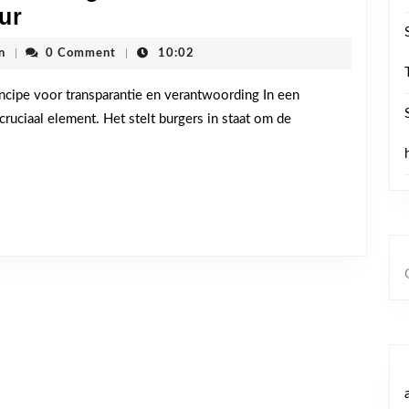
Transparantie
ur
en
cdenvhoogstraten
n
|
0 Comment
|
10:02
Verantwoording:
De
ncipe voor transparantie en verantwoording In een
ruciaal element. Het stelt burgers in staat om de
Essentie
van
Openbaarheid
van
Bestuur