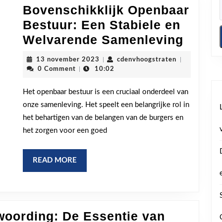
Bovenschikklijk Openbaar
Bestuur: Een Stabiele en
De
Welvarende Samenleving
Cruci
13
cdenvhoogstr
13 november 2023
|
cdenvhoogstraten
|
Rol
november
0 Comment
|
10:02
2023
van
Het openbaar bestuur is een cruciaal onderdeel van
het
onze samenleving. Het speelt een belangrijke rol in
Boven
het behartigen van de belangen van de burgers en
Openb
het zorgen voor een goed
Bestu
Een
READ
READ MORE
Stabie
MORE
en
Welva
woording: De Essentie van
Samen