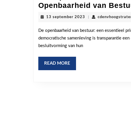
Openbaarheid van Bestu
13
13 september 2023
|
cdenvhoogstrate
september
2023
De openbaarheid van bestuur: een essentieel pri
democratische samenleving is transparantie een c
besluitvorming van hun
READ
READ MORE
MORE