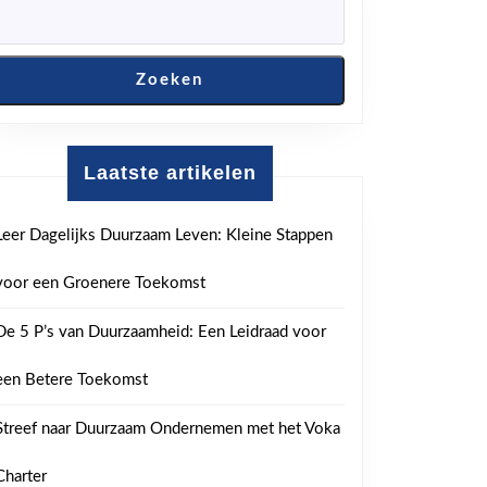
Zoeken
ale
aten
Laatste artikelen
Leer Dagelijks Duurzaam Leven: Kleine Stappen
schikklijk
aar
voor een Groenere Toekomst
ur:
De 5 P’s van Duurzaamheid: Een Leidraad voor
le
een Betere Toekomst
Streef naar Duurzaam Ondernemen met het Voka
rende
leving
Charter