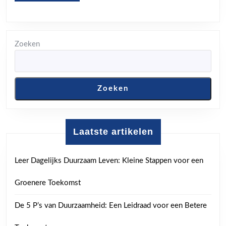
va
MORE
de
vo
Zoeken
Zoeken
Laatste artikelen
Leer Dagelijks Duurzaam Leven: Kleine Stappen voor een
Groenere Toekomst
De 5 P’s van Duurzaamheid: Een Leidraad voor een Betere