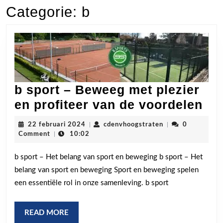
Categorie:
b
b sport – Beweeg met plezier
b
en profiteer van de voordelen
spo
22
cdenvhoogstraten
22 februari 2024
|
cdenvhoogstraten
|
0
–
februari
Comment
|
10:02
2024
Be
b sport – Het belang van sport en beweging b sport – Het
me
belang van sport en beweging Sport en beweging spelen
ple
een essentiële rol in onze samenleving. b sport
en
pro
READ
READ MORE