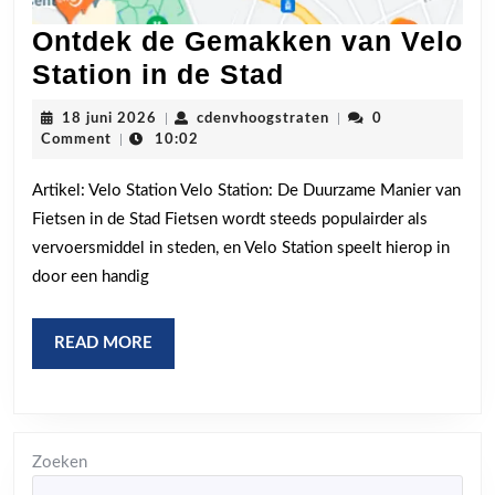
Ontdek de Gemakken van Velo
Ontdek
Station in de Stad
de
18
cdenvhoogstraten
18 juni 2026
|
cdenvhoogstraten
|
0
Gemakken
juni
Comment
|
10:02
2026
van
Artikel: Velo Station Velo Station: De Duurzame Manier van
Velo
Fietsen in de Stad Fietsen wordt steeds populairder als
Station
vervoersmiddel in steden, en Velo Station speelt hierop in
in
door een handig
de
Stad
READ
READ MORE
MORE
Zoeken