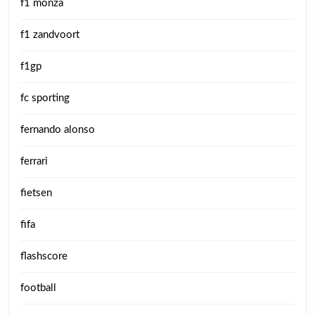
f1 monza
f1 zandvoort
f1gp
fc sporting
fernando alonso
ferrari
fietsen
fifa
flashscore
football