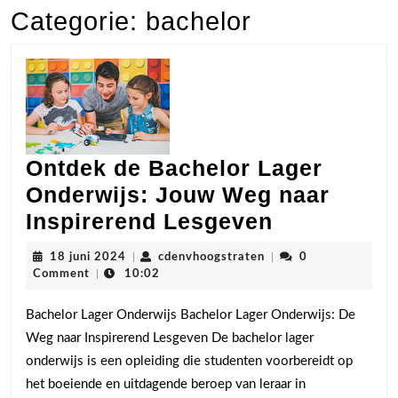
Categorie:
bachelor
Ontdek de Bachelor Lager
Onderwijs: Jouw Weg naar
Ontdek
Inspirerend Lesgeven
de
18
cdenvhoogstraten
18 juni 2024
|
cdenvhoogstraten
|
0
Bachelor
juni
Comment
|
10:02
2024
Lager
Bachelor Lager Onderwijs Bachelor Lager Onderwijs: De
Onderwijs:
Weg naar Inspirerend Lesgeven De bachelor lager
Jouw
onderwijs is een opleiding die studenten voorbereidt op
Weg
het boeiende en uitdagende beroep van leraar in