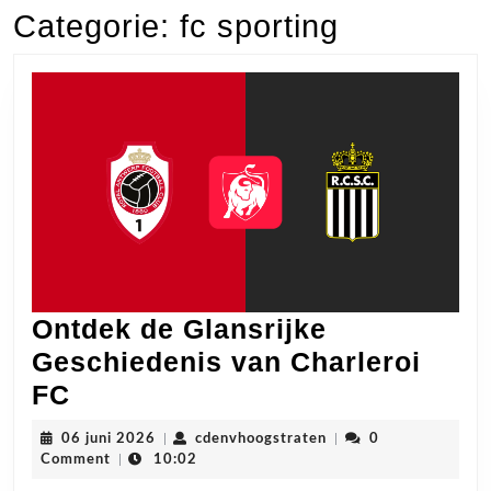
Categorie:
fc sporting
Ontdek de Glansrijke
Geschiedenis van Charleroi
Ontdek
FC
de
06
cdenvhoogstraten
06 juni 2026
|
cdenvhoogstraten
|
0
Glansrijke
juni
Comment
|
10:02
2026