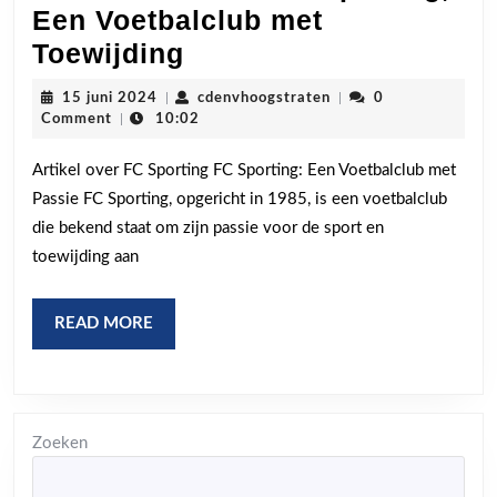
Een Voetbalclub met
Passie
Toewijding
en
15
cdenvhoogstraten
15 juni 2024
|
cdenvhoogstraten
|
0
Trots:
juni
Comment
|
10:02
2024
FC
Artikel over FC Sporting FC Sporting: Een Voetbalclub met
Sporting,
Passie FC Sporting, opgericht in 1985, is een voetbalclub
Een
die bekend staat om zijn passie voor de sport en
Voetbalclub
toewijding aan
met
Toewijding
READ
READ MORE
MORE
Zoeken