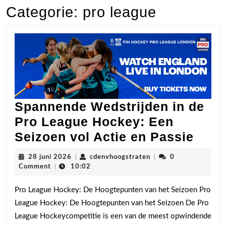
Categorie:
pro league
Spannende Wedstrijden in de
Pro League Hockey: Een
Span
Seizoen vol Actie en Passie
Weds
28
cdenvhoogstraten
28 juni 2026
|
cdenvhoogstraten
|
0
in
juni
Comment
|
10:02
2026
de
Pro League Hockey: De Hoogtepunten van het Seizoen Pro
Pro
League Hockey: De Hoogtepunten van het Seizoen De Pro
Leag
League Hockeycompetitie is een van de meest opwindende