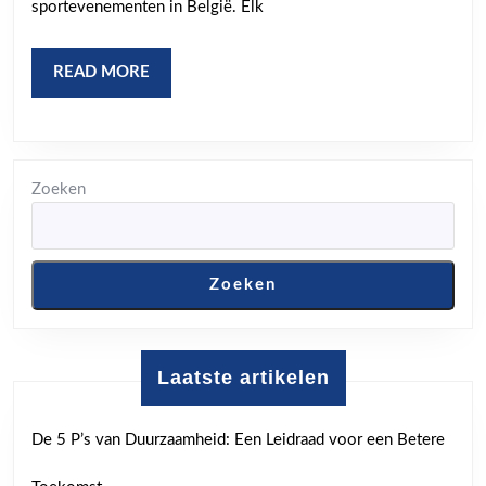
Hock
sportevenementen in België. Elk
Een
Seiz
READ
READ MORE
vol
MORE
Acti
en
Zoeken
Pass
Zoeken
Laatste artikelen
De 5 P’s van Duurzaamheid: Een Leidraad voor een Betere