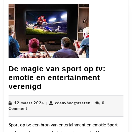
De magie van sport op tv:
emotie en entertainment
De
verenigd
magie
van
12
cdenvhoogstraten
12 maart 2024
|
cdenvhoogstraten
|
0
maart
Comment
sport
2024
op
Sport op tv: een bron van entertainment en emotie Sport
tv: