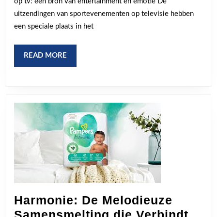
op tv: een bron van entertainment en emotie De
emotie
uitzendingen van sportevenementen op televisie hebben
en
een speciale plaats in het
entertainment
verenigd
READ
READ MORE
MORE
Harmonie: De Melodieuze
Harm
Samensmelting die Verbindt