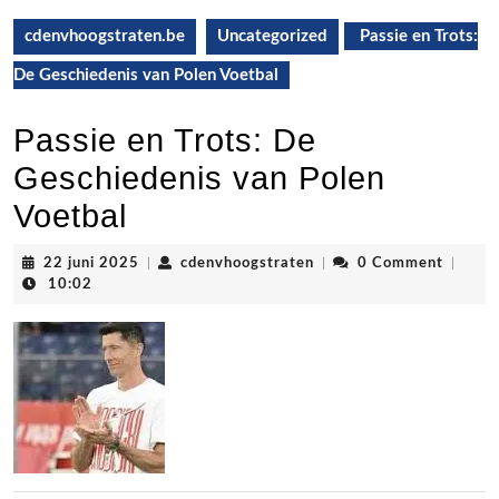
cdenvhoogstraten.be
Uncategorized
Passie en Trots:
De Geschiedenis van Polen Voetbal
Passie en Trots: De
Geschiedenis van Polen
Voetbal
22
cdenvhoogstraten
22 juni 2025
|
cdenvhoogstraten
|
0 Comment
|
juni
10:02
2025