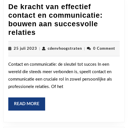
De kracht van effectief
contact en communicatie:
bouwen aan succesvolle
De
relaties
kracht
van
25
cdenvhoogstraten
25 juli 2023
|
cdenvhoogstraten
|
0 Comment
juli
effectief
2023
Contact en communicatie: de sleutel tot succes In een
contact
wereld die steeds meer verbonden is, speelt contact en
en
communicatie een cruciale rol in zowel persoonlijke als
communicatie:
professionele relaties. Of het
bouwen
aan
READ
READ MORE
succesvolle
MORE
relaties