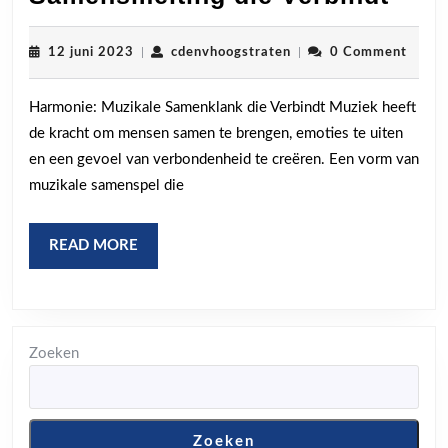
De
Melo
12
cdenvhoogstraten
12 juni 2023
|
cdenvhoogstraten
|
0 Comment
juni
Sam
2023
Harmonie: Muzikale Samenklank die Verbindt Muziek heeft
die
de kracht om mensen samen te brengen, emoties te uiten
Verb
en een gevoel van verbondenheid te creëren. Een vorm van
muzikale samenspel die
READ
READ MORE
MORE
Zoeken
Zoeken