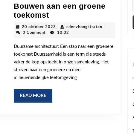
Bouwen aan een groene
Duurzame
toekomst
architectuur:
20
cdenvhoogstrat
20 oktober 2023
|
cdenvhoogstraten
|
Bouwen
oktober
0 Comment
|
10:02
2023
aan
Duurzame architectuur: Een stap naar een groenere
een
toekomst Duurzaamheid is een term die steeds
groene
vaker de kop opsteekt in onze samenleving. Het
toekomst
streven naar een groenere en meer
milieuvriendelijke leefomgeving
READ
READ MORE
MORE