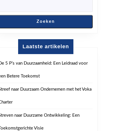
Zoeken
en
Laatste artikelen
De 5 P’s van Duurzaamheid: Een Leidraad voor
een Betere Toekomst
Streef naar Duurzaam Ondernemen met het Voka
Charter
Streven naar Duurzame Ontwikkeling: Een
Toekomstgerichte Visie