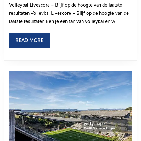
hoogte
Volleybal Livescore – Blijf op de hoogte van de laatste
met
resultaten Volleybal Livescore – Blijf op de hoogte van de
Volleyba
laatste resultaten Ben je een fan van volleybal en wil
Livesco
Live
READ
READ MORE
updates
MORE
van
wedstri