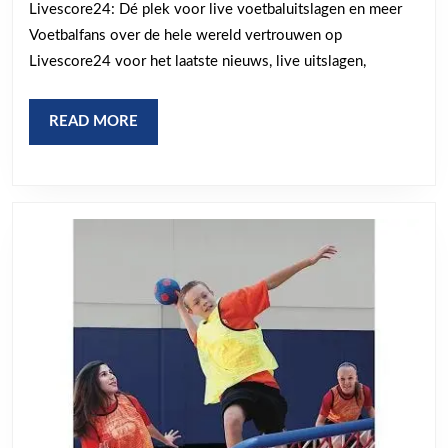
Livescore24: Dé plek voor live voetbaluitslagen en meer
alle
Voetbalfans over de hele wereld vertrouwen op
actie
Livescore24 voor het laatste nieuws, live uitslagen,
in
real-
READ
READ MORE
time!
MORE