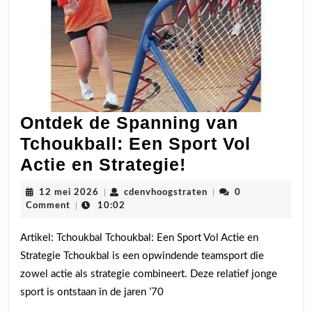
Ontdek de Spanning van
Tchoukball: Een Sport Vol
Ontdek
Actie en Strategie!
de
12
cdenvhoogstraten
12 mei 2026
|
cdenvhoogstraten
|
0
Spanning
mei
Comment
|
10:02
2026
van
Artikel: Tchoukbal Tchoukbal: Een Sport Vol Actie en
Tchoukball:
Strategie Tchoukbal is een opwindende teamsport die
Een
zowel actie als strategie combineert. Deze relatief jonge
Sport
sport is ontstaan in de jaren ’70
Vol