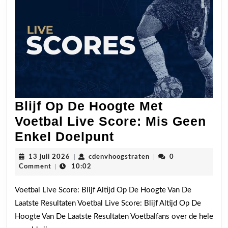
Blijf Op De Hoogte Met
Voetbal Live Score: Mis Geen
Blijf
Enkel Doelpunt
Op
13
cdenvhoogstraten
13 juli 2026
|
cdenvhoogstraten
|
0
De
juli
Comment
|
10:02
2026
Hoogte
Voetbal Live Score: Blijf Altijd Op De Hoogte Van De
Met
Laatste Resultaten Voetbal Live Score: Blijf Altijd Op De
Voetbal
Hoogte Van De Laatste Resultaten Voetbalfans over de hele
Live