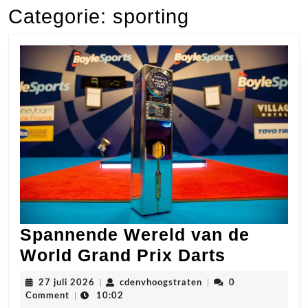
Categorie:
sporting
Spannende Wereld van de
Spannen
World Grand Prix Darts
Wereld
27
cdenvhoogstraten
27 juli 2026
|
cdenvhoogstraten
|
0
van
juli
Comment
|
10:02