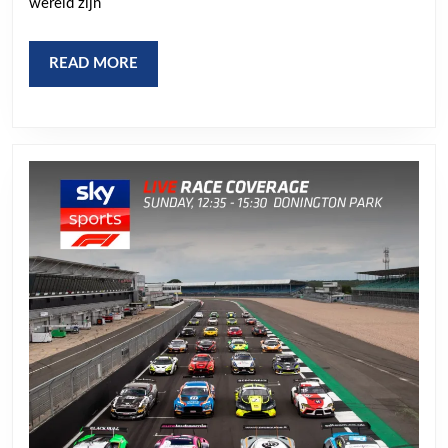
wereld zijn
Score:
Mis
READ
READ MORE
Geen
MORE
Enkel
Doelpunt