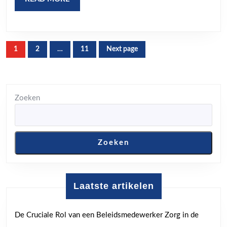
Best
MORE
Berichten
1
2
…
11
Next page
Page
Page
Page
paginering
Zoeken
Zoeken
Laatste artikelen
De Cruciale Rol van een Beleidsmedewerker Zorg in de