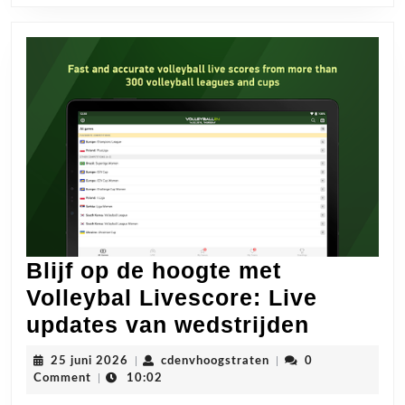
Blijf op de hoogte met
Volleybal Livescore: Live
Blijf
updates van wedstrijden
op
25
cdenvhoogstraten
25 juni 2026
|
cdenvhoogstraten
|
0
de
juni
Comment
|
10:02
2026