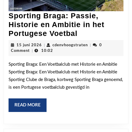
Sporting Braga: Passie,
Historie en Ambitie in het
Sporting
Portugese Voetbal
Braga:
15
cdenvhoogstraten
15 juni 2026
|
cdenvhoogstraten
|
0
Passie,
juni
Comment
|
10:02
2026
Historie
Sporting Braga: Een Voetbalclub met Historie en Ambitie
en
Sporting Braga: Een Voetbalclub met Historie en Ambitie
Ambitie
Sporting Clube de Braga, kortweg Sporting Braga genoemd,
in
is een Portugese voetbalclub gevestigd in
het
Portugese
READ
READ MORE
Voetbal
MORE