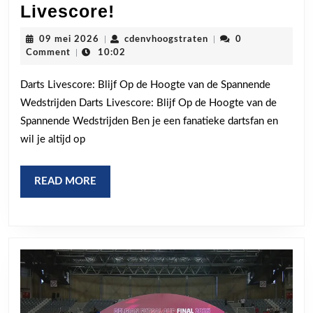
Volg
Livescore!
Live
09
cdenvhoogstraten
09 mei 2026
|
cdenvhoogstraten
|
0
Darts
mei
Comment
|
10:02
2026
Actie
Darts Livescore: Blijf Op de Hoogte van de Spannende
met
Wedstrijden Darts Livescore: Blijf Op de Hoogte van de
Onze
Spannende Wedstrijden Ben je een fanatieke dartsfan en
Handige
wil je altijd op
Darts
Livescore!
READ
READ MORE
MORE