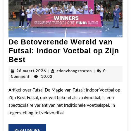
De Betoverende Wereld van
Futsal: Indoor Voetbal op Zijn
De
Best
Betoverende
26
cdenvhoogstraten
26 maart 2026
|
cdenvhoogstraten
|
0
Wereld
maart
Comment
|
10:02
2026
van
Artikel over Futsal De Magie van Futsal: Indoor Voetbal op
Futsal:
Zijn Best Futsal, ook wel bekend als zaalvoetbal, is een
Indoor
spectaculaire variant van het traditionele voetbalspel. In
Voetbal
tegenstelling tot veldvoetbal
op
Zijn
READ
READ MORE