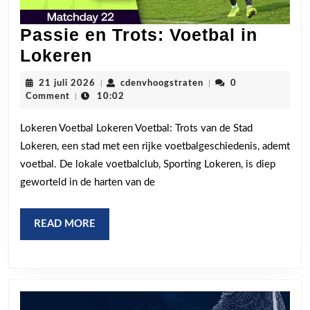
Passie en Trots: Voetbal in
Passie
Lokeren
en
21
cdenvhoogstraten
21 juli 2026
|
cdenvhoogstraten
|
0
Trots:
juli
Comment
|
10:02
2026
Voetbal
Lokeren Voetbal Lokeren Voetbal: Trots van de Stad
in
Lokeren, een stad met een rijke voetbalgeschiedenis, ademt
Lokeren
voetbal. De lokale voetbalclub, Sporting Lokeren, is diep
geworteld in de harten van de
READ
READ MORE
MORE