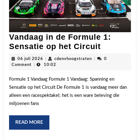
Vandaag in de Formule 1:
Vandaag
Sensatie op het Circuit
in
06
cdenvhoogstraten
06 juli 2026
|
cdenvhoogstraten
|
0
de
juli
Comment
|
10:02
2026
Formule
Formule 1 Vandaag Formule 1 Vandaag: Spanning en
1:
Sensatie op het Circuit De Formule 1 is vandaag meer dan
Sensatie
alleen een racespektakel; het is een ware beleving die
op
miljoenen fans
het
Circuit
READ
READ MORE
MORE