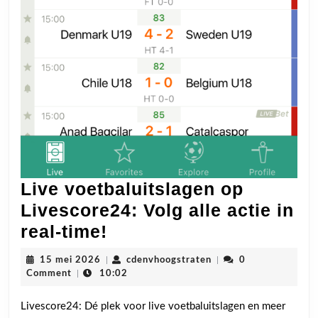
Live voetbaluitslagen op
Livescore24: Volg alle actie in
Live
real-time!
voetbaluitslagen
15
cdenvhoogstraten
15 mei 2026
|
cdenvhoogstraten
|
0
op
mei
Comment
|
10:02
2026
Livescore24:
Livescore24: Dé plek voor live voetbaluitslagen en meer
Volg