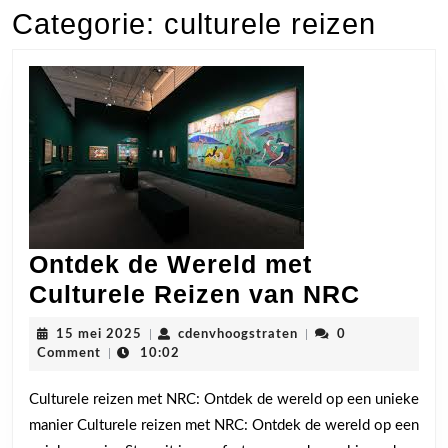
Categorie:
culturele reizen
Ontdek de Wereld met
Ontde
Culturele Reizen van NRC
de
15
cdenvhoogstraten
15 mei 2025
|
cdenvhoogstraten
|
0
Werel
mei
Comment
|
10:02
2025
met
Culturele reizen met NRC: Ontdek de wereld op een unieke
Cultur
manier Culturele reizen met NRC: Ontdek de wereld op een
Reizen