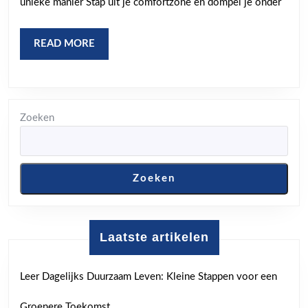
unieke manier Stap uit je comfortzone en dompel je onder
van
NRC
READ
READ MORE
MORE
Zoeken
Zoeken
Laatste artikelen
Leer Dagelijks Duurzaam Leven: Kleine Stappen voor een
Groenere Toekomst