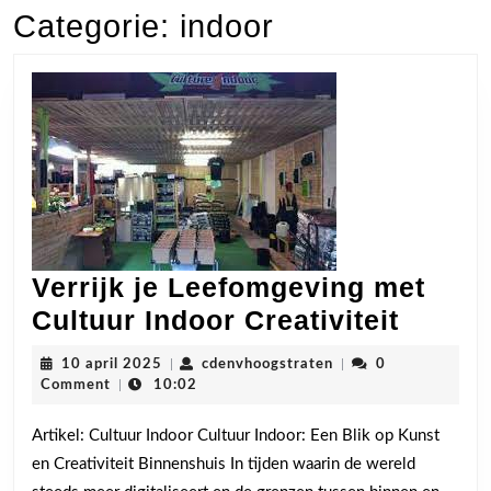
Categorie:
indoor
Verrijk je Leefomgeving met
Verrijk
Cultuur Indoor Creativiteit
je
10
cdenvhoogstraten
10 april 2025
|
cdenvhoogstraten
|
0
Leefo
april
Comment
|
10:02
2025
met
Artikel: Cultuur Indoor Cultuur Indoor: Een Blik op Kunst
Cultuu
en Creativiteit Binnenshuis In tijden waarin de wereld
Indoor