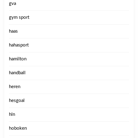
gva
gym sport
haas
hahasport
hamilton
handball
heren
hesgoal
hln
hoboken