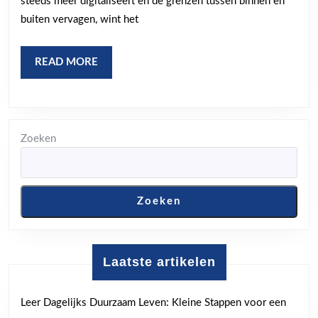
steeds meer digitaliseert en de grenzen tussen binnen en
Creativ
buiten vervagen, wint het
READ
READ MORE
MORE
Zoeken
Zoeken
Laatste artikelen
Leer Dagelijks Duurzaam Leven: Kleine Stappen voor een