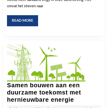
omvat het streven naar
READ
READ MORE
MORE
Samen bouwen aan een
duurzame toekomst met
Samen
hernieuwbare energie
bouwen