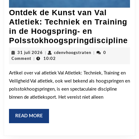
Ontdek de Kunst van Val
Atletiek: Techniek en Training
in de Hoogspring- en
On
Polsstokhoogspringdiscipline
de
31
cdenvhoogstraten
31 juli 2026
|
cdenvhoogstraten
|
0
Ku
juli
Comment
|
10:02
2026
va
Artikel over val atletiek Val Atletiek: Techniek, Training en
Va
Veiligheid Val atletiek, ook wel bekend als hoogspringen en
Atl
polsstokhoogspringen, is een spectaculaire discipline
Te
binnen de atletieksport. Het vereist niet alleen
en
Tr
READ
READ MORE
in
MORE
de