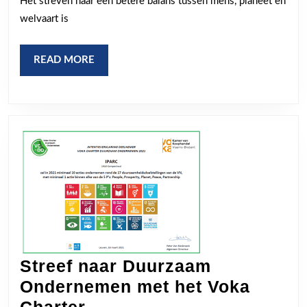
Het streven naar een betere balans tussen mens, planeet en
Leidraad
welvaart is
voor
een
READ
READ MORE
Betere
MORE
Toekomst
Streef naar Duurzaam
Ondernemen met het Voka
Streef