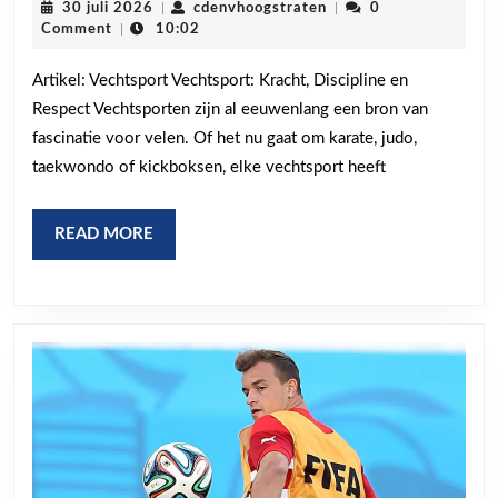
30
cdenvhoogstraten
30 juli 2026
|
cdenvhoogstraten
|
0
en
juli
Comment
|
10:02
2026
Discipline
Artikel: Vechtsport Vechtsport: Kracht, Discipline en
van
Respect Vechtsporten zijn al eeuwenlang een bron van
Vechtsport:
fascinatie voor velen. Of het nu gaat om karate, judo,
Een
taekwondo of kickboksen, elke vechtsport heeft
Diepgaande
Blik
READ
READ MORE
MORE