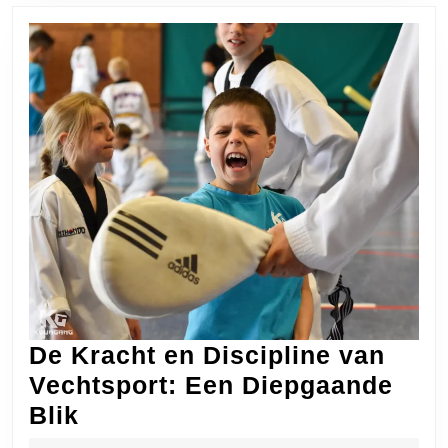
Ho
en
Po
De Kracht en Discipline van
Vechtsport: Een Diepgaande
De
Blik
Kracht