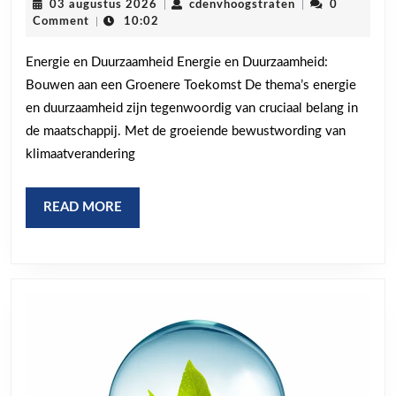
03
cdenvhoogstrate
03 augustus 2026
|
cdenvhoogstraten
|
0
aan
augustus
Comment
|
10:02
2026
een
Energie en Duurzaamheid Energie en Duurzaamheid:
duurzame
Bouwen aan een Groenere Toekomst De thema’s energie
toekomst
en duurzaamheid zijn tegenwoordig van cruciaal belang in
met
de maatschappij. Met de groeiende bewustwording van
hernieuwb
klimaatverandering
energie
READ
READ MORE
MORE