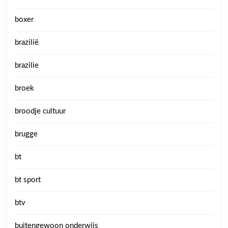
boxer
brazilië
brazilie
broek
broodje cultuur
brugge
bt
bt sport
btv
buitengewoon onderwijs