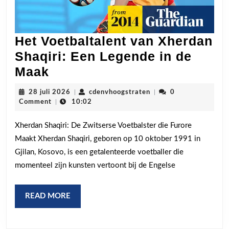
Het Voetbaltalent van Xherdan
Shaqiri: Een Legende in de
Het
Maak
Voetbaltalent
28
cdenvhoogstraten
28 juli 2026
|
cdenvhoogstraten
|
0
van
juli
Comment
|
10:02
2026
Xherdan
Xherdan Shaqiri: De Zwitserse Voetbalster die Furore
Shaqiri:
Maakt Xherdan Shaqiri, geboren op 10 oktober 1991 in
Een
Gjilan, Kosovo, is een getalenteerde voetballer die
Legende
momenteel zijn kunsten vertoont bij de Engelse
in
de
READ
READ MORE
Maak
MORE