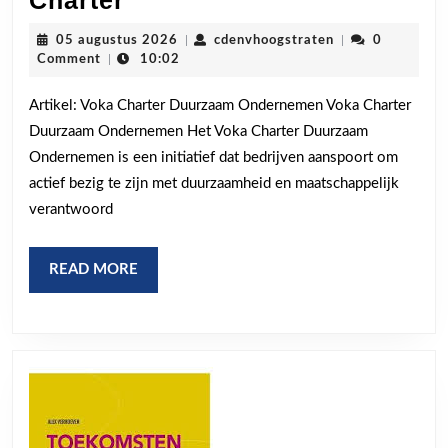
Charter
naar
05
cdenvhoogstrate
05 augustus 2026
|
cdenvhoogstraten
|
0
Duurzaam
augustus
Comment
|
10:02
2026
Ondernemen
Artikel: Voka Charter Duurzaam Ondernemen Voka Charter
met
Duurzaam Ondernemen Het Voka Charter Duurzaam
het
Ondernemen is een initiatief dat bedrijven aanspoort om
Voka
actief bezig te zijn met duurzaamheid en maatschappelijk
Charter
verantwoord
READ
READ MORE
MORE