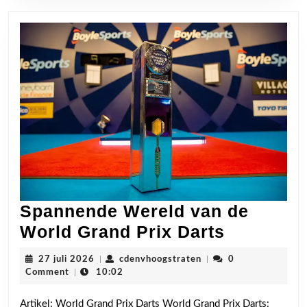
Spannende Wereld van de
Spannen
World Grand Prix Darts
Wereld
27
cdenvhoogstraten
27 juli 2026
|
cdenvhoogstraten
|
0
van
juli
Comment
|
10:02
2026
de
Artikel: World Grand Prix Darts World Grand Prix Darts: