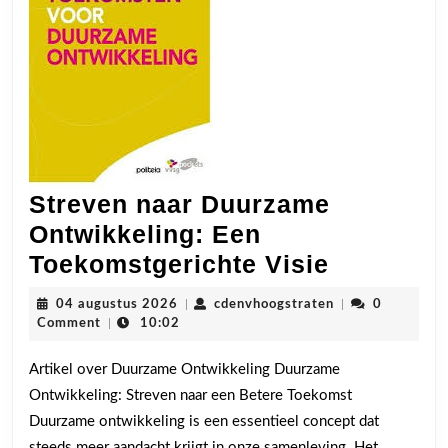
Streven naar Duurzame
Ontwikkeling: Een
Streven
Toekomstgerichte Visie
naar
04
cdenvhoogstrate
04 augustus 2026
|
cdenvhoogstraten
|
0
Duurzam
augustus
Comment
|
10:02
2026
Ontwikke
Artikel over Duurzame Ontwikkeling Duurzame
Een
Ontwikkeling: Streven naar een Betere Toekomst
Toekomst
Duurzame ontwikkeling is een essentieel concept dat
Visie
steeds meer aandacht krijgt in onze samenleving. Het