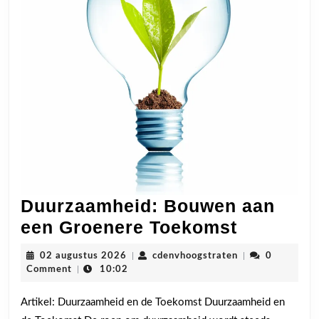
Duurzaamheid: Bouwen aan
Duurzaa
een Groenere Toekomst
Bouwen
02
cdenvhoogstrate
02 augustus 2026
|
cdenvhoogstraten
|
0
aan
augustus
Comment
|
10:02
2026
een
Artikel: Duurzaamheid en de Toekomst Duurzaamheid en
Groener