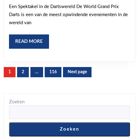
World
Een Spektakel in de Dartswereld De World Grand Prix
Grand
Darts is een van de meest opwindende evenementen in de
Prix
wereld van
Darts
READ
READ MORE
MORE
Berichten
1
2
…
116
Next page
Page
Page
Page
paginering
Zoeken
Zoeken