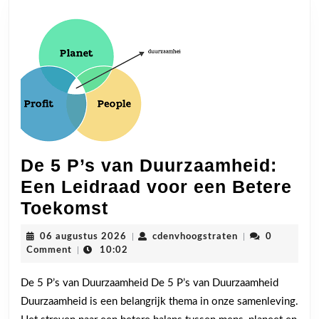
De 5 P’s van Duurzaamheid:
Een Leidraad voor een Betere
De
Toekomst
5
06
cdenvhoogstrate
06 augustus 2026
|
cdenvhoogstraten
|
0
P’s
augustus
Comment
|
10:02
2026
van
De 5 P’s van Duurzaamheid De 5 P’s van Duurzaamheid
Duurzaamheid:
Duurzaamheid is een belangrijk thema in onze samenleving.
Een