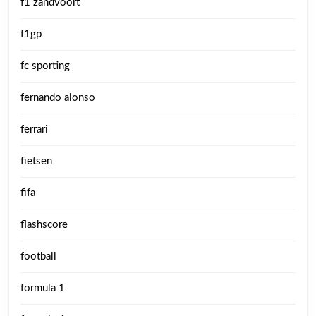
f1 zandvoort
f1gp
fc sporting
fernando alonso
ferrari
fietsen
fifa
flashscore
football
formula 1