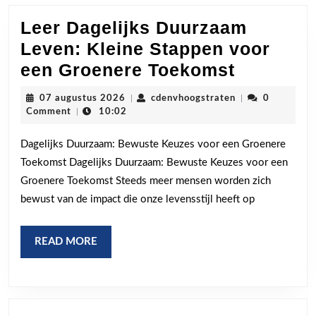
Leer Dagelijks Duurzaam
Leven: Kleine Stappen voor
Leer
een Groenere Toekomst
Dagelijk
07
cdenvhoogstrate
07 augustus 2026
|
cdenvhoogstraten
|
0
Duurzaa
augustus
Comment
|
10:02
2026
Leven:
Dagelijks Duurzaam: Bewuste Keuzes voor een Groenere
Kleine
Toekomst Dagelijks Duurzaam: Bewuste Keuzes voor een
Stappen
Groenere Toekomst Steeds meer mensen worden zich
voor
bewust van de impact die onze levensstijl heeft op
een
Groener
READ
READ MORE
Toekoms
MORE