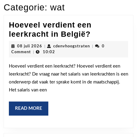
Categorie:
wat
Hoeveel verdient een
Hoeveel
leerkracht in België?
verdient
08
cdenvhoogstraten
08 juli 2026
|
cdenvhoogstraten
|
0
een
juli
Comment
|
10:02
2026
leerkracht
Hoeveel verdient een leerkracht? Hoeveel verdient een
in
leerkracht? De vraag naar het salaris van leerkrachten is een
België?
onderwerp dat vaak ter sprake komt in de maatschappij.
Het salaris van een
READ
READ MORE
MORE