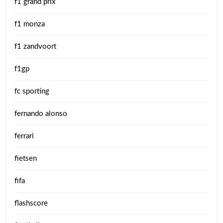
f1 grand prix
f1 monza
f1 zandvoort
f1gp
fc sporting
fernando alonso
ferrari
fietsen
fifa
flashscore