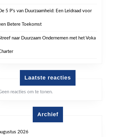
De 5 P’s van Duurzaamheid: Een Leidraad voor
een Betere Toekomst
Streef naar Duurzaam Ondernemen met het Voka
Charter
Laatste reacties
Geen reacties om te tonen.
ten
Archief
augustus 2026