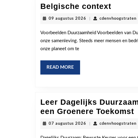
Concre
Belgische context
voorbe
09
09 augustus 2026
|
cdenvhoogstraten
van
augustus
2026
duurz
Voorbeelden Duurzaamheid Voorbeelden van Duu
onze samenleving. Steeds meer mensen en bedr
in
onze planeet om te
de
Belgis
READ
READ MORE
contex
MORE
Leer Dagelijks Duurzaam
een Groenere Toekomst
D
07
07 augustus 2026
|
cdenvhoogstraten
augustus
2026
Dagelijks Duurzaam: Bewuste Keuzes voor een