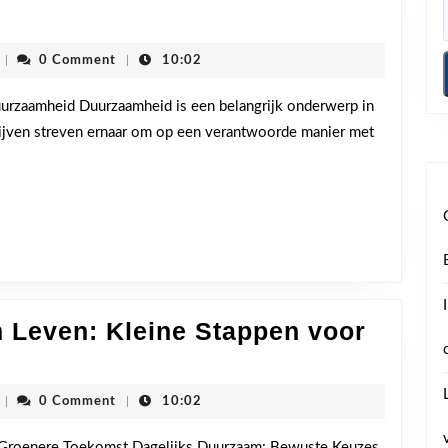
te
elden
cdenvhoogstraten
|
0 Comment
|
10:02
aamheid
rzaamheid Duurzaamheid is een belangrijk onderwerp in
ijven streven ernaar om op een verantwoorde manier met
che
t
 Leven: Kleine Stappen voor
Leer
agelijks
cdenvhoogstraten
|
0 Comment
|
10:02
Duurzaam
 Groenere Toekomst Dagelijks Duurzaam: Bewuste Keuzes