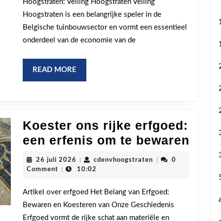
Hoogstraten: Veiling Hoogstraten Veiling
Hoogstraten:
Hoogstraten is een belangrijke speler in de
Een
Belgische tuinbouwsector en vormt een essentieel
bloeiende
onderdeel van de economie van de
tuinbouwtraditi
READ
READ MORE
MORE
Koester ons rijke erfgoed:
Koes
een erfenis om te bewaren
ons
26
cdenvhoogstraten
26 juli 2026
|
cdenvhoogstraten
|
0
rijke
juli
Comment
|
10:02
2026
erfg
Artikel over erfgoed Het Belang van Erfgoed:
een
Bewaren en Koesteren van Onze Geschiedenis
erfen
Erfgoed vormt de rijke schat aan materiële en