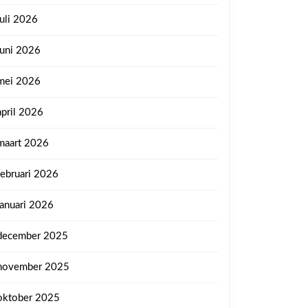
juli 2026
juni 2026
mei 2026
april 2026
maart 2026
februari 2026
januari 2026
ten
me
december 2025
eling:
november 2025
tgerichte
oktober 2025