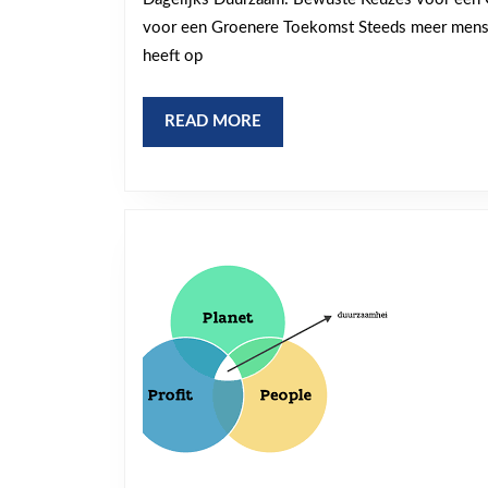
voor een Groenere Toekomst Steeds meer mensen
K
heeft op
READ
READ MORE
MORE