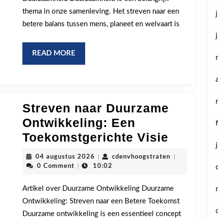
Een
thema in onze samenleving. Het streven naar een
Leidraad
betere balans tussen mens, planeet en welvaart is
voor
een
READ
READ MORE
Betere
MORE
Toekomst
Streven naar Duurzame
Ontwikkeling: Een
Streven
Toekomstgerichte Visie
naar
04
cdenvhoogstra
04 augustus 2026
|
cdenvhoogstraten
|
Duurza
augustus
0 Comment
|
10:02
2026
Ontwikk
Artikel over Duurzame Ontwikkeling Duurzame
Een
Ontwikkeling: Streven naar een Betere Toekomst
Toekoms
Duurzame ontwikkeling is een essentieel concept