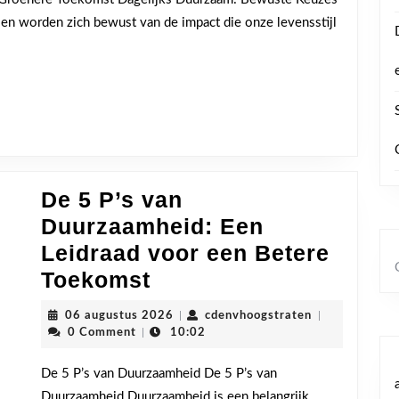
Leven:
 worden zich bewust van de impact die onze levensstijl
leine
Stappen
voor
een
Groenere
Toekomst
De 5 P’s van
Duurzaamheid: Een
Leidraad voor een Betere
De
Toekomst
5
06
cdenvhoogstra
06 augustus 2026
|
cdenvhoogstraten
|
P’s
augustus
0 Comment
|
10:02
2026
van
De 5 P’s van Duurzaamheid De 5 P’s van
Duurzaamheid:
Duurzaamheid Duurzaamheid is een belangrijk