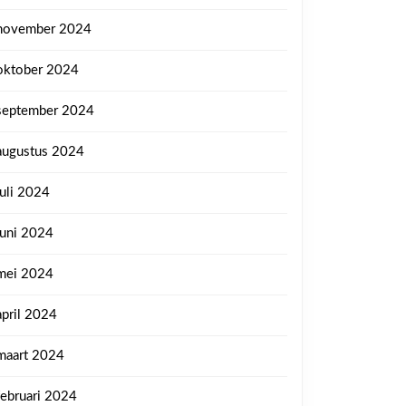
bare
november 2024
oktober 2024
september 2024
augustus 2024
juli 2024
juni 2024
mei 2024
ten
april 2024
maart 2024
februari 2024