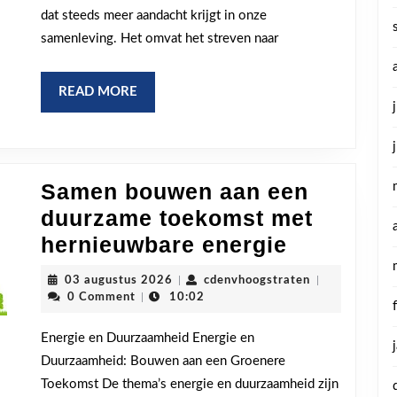
Visie
dat steeds meer aandacht krijgt in onze
samenleving. Het omvat het streven naar
READ
READ MORE
MORE
Samen bouwen aan een
duurzame toekomst met
Samen
hernieuwbare energie
bouwen
03
cdenvhoogstra
03 augustus 2026
|
cdenvhoogstraten
|
aan
augustus
0 Comment
|
10:02
2026
een
Energie en Duurzaamheid Energie en
duurzam
Duurzaamheid: Bouwen aan een Groenere
toekomst
Toekomst De thema’s energie en duurzaamheid zijn