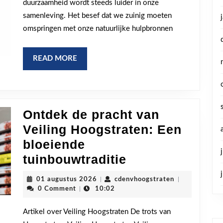
duurzaamheid wordt steeds luider in onze
samenleving. Het besef dat we zuinig moeten
omspringen met onze natuurlijke hulpbronnen
READ
READ MORE
MORE
Ontdek de pracht van
Veiling Hoogstraten: Een
bloeiende
Ontdek
tuinbouwtraditie
de
01
cdenvhoogstra
01 augustus 2026
|
cdenvhoogstraten
|
pracht
augustus
0 Comment
|
10:02
2026
van
Artikel over Veiling Hoogstraten De trots van
Veiling