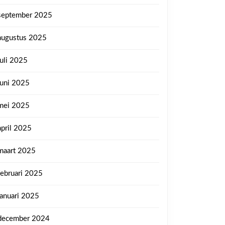
september 2025
augustus 2025
juli 2025
juni 2025
mei 2025
april 2025
maart 2025
ten
februari 2025
e
januari 2025
december 2024