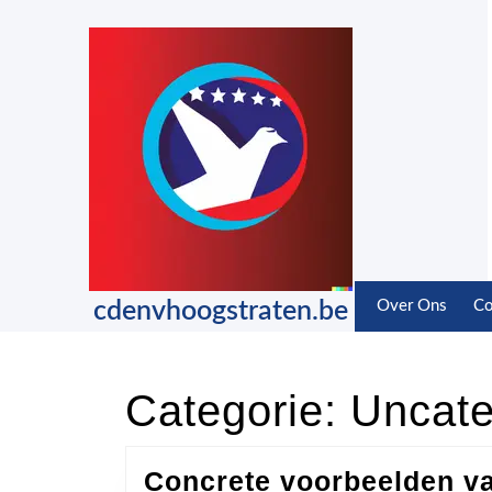
Skip
to
content
Skip
to
content
cdenvhoogstraten.be
Over Ons
Co
Categorie:
Uncate
Concrete voorbeelden v