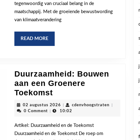
met
tegenwoordig van cruciaal belang in de
hernieuw
maatschappij. Met de groeiende bewustwording
energie
van klimaatverandering
READ
READ MORE
MORE
Duurzaamheid: Bouwen
aan een Groenere
Duurzaamheid:
Toekomst
Bouwen
02
cdenvhoogstra
02 augustus 2026
|
cdenvhoogstraten
|
aan
augustus
0 Comment
|
10:02
2026
een
Artikel: Duurzaamheid en de Toekomst
Groenere
Duurzaamheid en de Toekomst De roep om
Toekomst