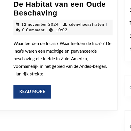
De Habitat van een Oude
Waar
Beschaving
leefden
12
cdenvhoogstr
12 november 2024
|
cdenvhoogstraten
|
de
november
0 Comment
|
10:02
2024
Inca’s:
Waar leefden de Inca’s? Waar leefden de Inca’s? De
De
Inca’s waren een machtige en geavanceerde
Habitat
beschaving die leefde in Zuid-Amerika,
van
voornamelijk in het gebied van de Andes-bergen.
een
Hun rijk strekte
Oude
Beschaving
READ
READ MORE
MORE