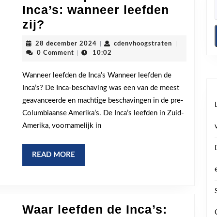
Inca’s: wanneer leefden
De
zij?
levensperiode
28
cdenvhoogstr
28 december 2024
|
cdenvhoogstraten
|
van
december
0 Comment
|
10:02
2024
de
Wanneer leefden de Inca’s Wanneer leefden de
Inca’s:
Inca’s? De Inca-beschaving was een van de meest
wanneer
geavanceerde en machtige beschavingen in de pre-
leefden
Columbiaanse Amerika’s. De Inca’s leefden in Zuid-
zij?
Amerika, voornamelijk in
READ
READ MORE
MORE
Waar leefden de Inca’s: