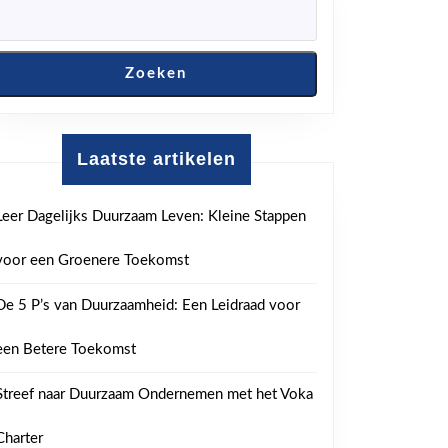
Zoeken
aten
Laatste artikelen
Leer Dagelijks Duurzaam Leven: Kleine Stappen
voor een Groenere Toekomst
De 5 P’s van Duurzaamheid: Een Leidraad voor
een Betere Toekomst
Streef naar Duurzaam Ondernemen met het Voka
Charter