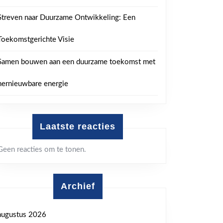
Streven naar Duurzame Ontwikkeling: Een
Toekomstgerichte Visie
aten
Samen bouwen aan een duurzame toekomst met
hernieuwbare energie
Laatste reacties
Geen reacties om te tonen.
Archief
augustus 2026