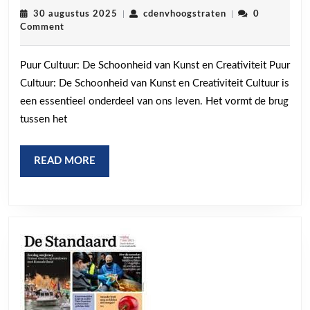
leven
30
cdenvhoogstraten
30 augustus 2025
|
cdenvhoogstraten
|
0
augustus
Comment
met
2025
Puur
Puur Cultuur: De Schoonheid van Kunst en Creativiteit Puur
Cultuur:
Cultuur: De Schoonheid van Kunst en Creativiteit Cultuur is
Ontdek
een essentieel onderdeel van ons leven. Het vormt de brug
de
tussen het
Schoonheid
van
READ
READ MORE
MORE
Kunst
en
Creativiteit