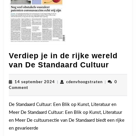
Verdiep je in de rijke wereld
Verdie
van De Standaard Cultuur
je
in
14
cdenvhoogstrat
14 september 2024
|
cdenvhoogstraten
|
0
september
Comment
de
2024
rijke
De Standaard Cultuur: Een Blik op Kunst, Literatuur en
wereld
Meer De Standaard Cultuur: Een Blik op Kunst, Literatuur
van
en Meer De cultuursectie van De Standaard biedt een rijke
De
en gevarieerde