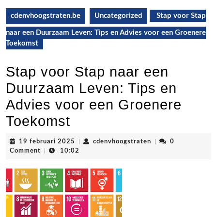
cdenvhoogstraten.be
Uncategorized
Stap voor Stap
naar een Duurzaam Leven: Tips en Advies voor een Groenere
Toekomst
Stap voor Stap naar een
Duurzaam Leven: Tips en
Advies voor een Groenere
Toekomst
19
cdenvhoogstraten
19 februari 2025
|
cdenvhoogstraten
|
0
februari
Comment
|
10:02
2025