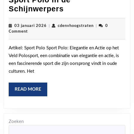
Elegante
Schijnwerpers
Actie
op
03
cdenvhoogstraten
03 januari 2026
|
cdenvhoogstraten
|
0
januari
Comment
het
2026
Veld:
Artikel: Sport Polo Sport Polo: Elegantie en Actie op het
Sport
Veld Polosport, een combinatie van elegantie en actie, is
Polo
een fascinerende sport die zijn oorsprong vindt in oude
in
culturen. Het
de
Schijnwerpers
READ
READ MORE
MORE
Zoeken