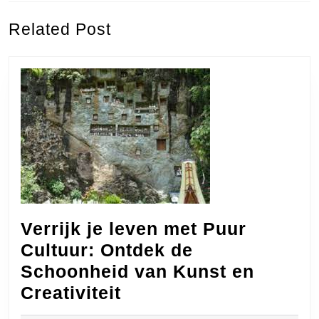
Previous
Next
Related Post
post:
post:
Verrijk je leven met Puur
Cultuur: Ontdek de
Schoonheid van Kunst en
Verrijk
Creativiteit
je