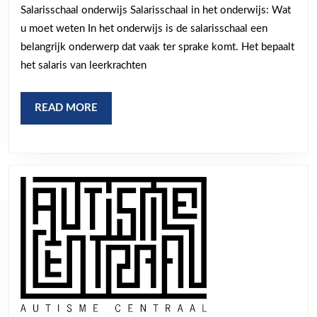
weten
Salarisschaal onderwijs Salarisschaal in het onderwijs: Wat
over
u moet weten In het onderwijs is de salarisschaal een
de
belangrijk onderwerp dat vaak ter sprake komt. Het bepaalt
salarisschaal
het salaris van leerkrachten
in
het
READ
READ MORE
MORE
onderwijs