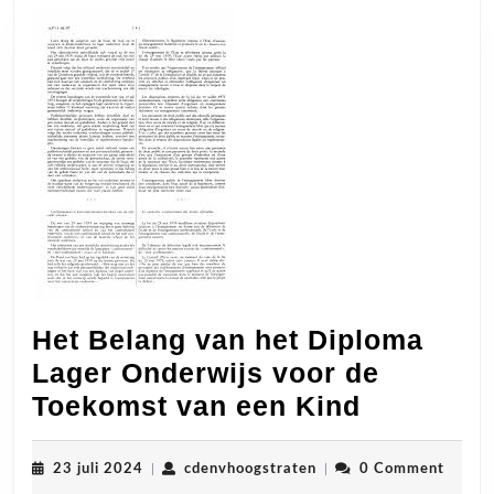
Het Belang van het Diploma
Lager Onderwijs voor de
Het
Toekomst van een Kind
Belang
van
23
cdenvhoogstraten
23 juli 2024
|
cdenvhoogstraten
|
0 Comment
juli