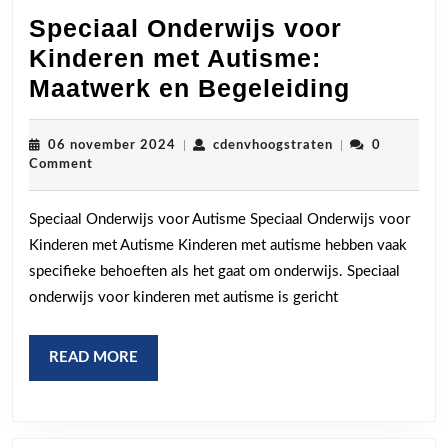
Speciaal Onderwijs voor
Kinderen met Autisme:
Speciaa
Maatwerk en Begeleiding
Onderw
voor
06
cdenvhoogstrate
06 november 2024
|
cdenvhoogstraten
|
0
november
Comment
Kinder
2024
met
Speciaal Onderwijs voor Autisme Speciaal Onderwijs voor
Autism
Kinderen met Autisme Kinderen met autisme hebben vaak
Maatwe
specifieke behoeften als het gaat om onderwijs. Speciaal
en
onderwijs voor kinderen met autisme is gericht
Begelei
READ
READ MORE
MORE