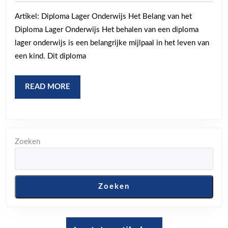
het
2024
Artikel: Diploma Lager Onderwijs Het Belang van het
Diploma
Diploma Lager Onderwijs Het behalen van een diploma
Lager
lager onderwijs is een belangrijke mijlpaal in het leven van
Onderwij
een kind. Dit diploma
voor
de
READ
READ MORE
Toekoms
MORE
van
een
Kind
Zoeken
Zoeken