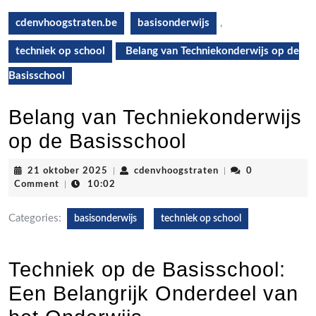
cdenvhoogstraten.be
basisonderwijs
,
techniek op school
Belang van Techniekonderwijs op de
Basisschool
Belang van Techniekonderwijs
op de Basisschool
21
cdenvhoogstraten
21 oktober 2025
|
cdenvhoogstraten
|
0
oktober
Comment
|
10:02
2025
Categories:
basisonderwijs
techniek op school
Techniek op de Basisschool:
Een Belangrijk Onderdeel van