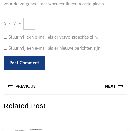
voor de volgende keer wanneer ik een reactie plaats.
6
×
9
=
Stuur mij een e-mail als er vervolgreacties zijn.
Stuur mij een e-mail als er nieuwe berichten zijn.
Berichtnavigatie
PREVIOUS
NEXT
Previous
Next
Related Post
post:
post: