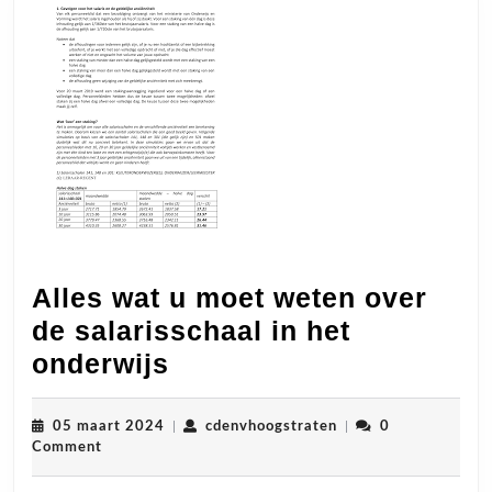
Alles wat u moet weten over
de salarisschaal in het
Alles
onderwijs
wat
u
05
cdenvhoogstraten
05 maart 2024
|
cdenvhoogstraten
|
0
maart
Comment
moet
2024