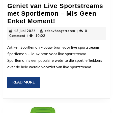
Geniet van Live Sportstreams
met Sportlemon – Mis Geen
Geniet
Enkel Moment!
van
16
cdenvhoogstraten
16 juni 2026
|
cdenvhoogstraten
|
0
Live
juni
Comment
|
10:02
2026
Sportstreams
Artikel: Sportlemon – Jouw bron voor live sportstreams
met
Sportlemon – Jouw bron voor live sportstreams
Sportlemon
Sportlemon is een populaire website die sportliefhebbers
–
over de hele wereld voorziet van live sportstreams.
Mis
Geen
READ
READ MORE
Enkel
MORE
Moment!