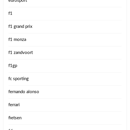
eurosport
f1
f1 grand prix
f1 monza
f1 zandvoort
f1gp
fc sporting
fernando alonso
ferrari
fietsen