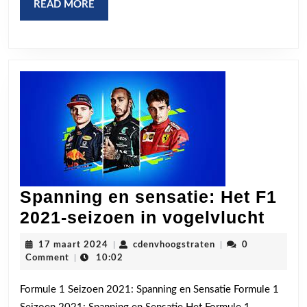
Emotie
READ
READ MORE
MORE
Spanning en sensatie: Het F1
Span
2021-seizoen in vogelvlucht
en
17
cdenvhoogstraten
17 maart 2024
|
cdenvhoogstraten
|
0
sens
maart
Comment
|
10:02
2024
Het
Formule 1 Seizoen 2021: Spanning en Sensatie Formule 1
F1