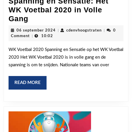
Spanning en Sensatie: Het
WK Voetbal 2020 in Volle
Spanning
Gang
en
06
cdenvhoogstra
06 september 2024
|
cdenvhoogstraten
|
0
Sensatie:
september
Comment
|
10:02
2024
Het
WK Voetbal 2020 Spanning en Sensatie op het WK Voetbal
WK
2020 Het WK Voetbal 2020 is in volle gang en de
Voetbal
spanning is om te snijden. Nationale teams van over
2020
in
READ
READ MORE
Volle
MORE
Gang