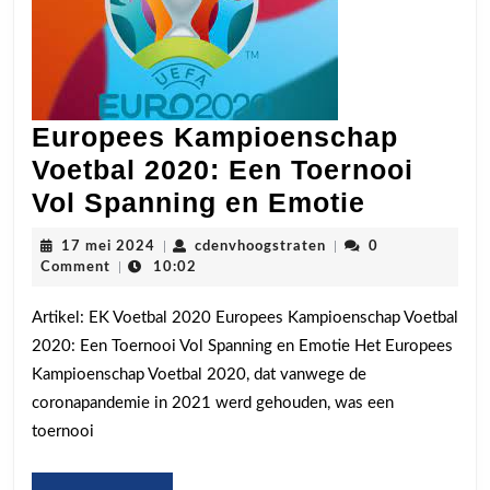
Europees Kampioenschap
Voetbal 2020: Een Toernooi
Europee
Vol Spanning en Emotie
Kampioe
17
cdenvhoogstraten
17 mei 2024
|
cdenvhoogstraten
|
0
Voetbal
mei
Comment
|
10:02
2024
2020:
Artikel: EK Voetbal 2020 Europees Kampioenschap Voetbal
Een
2020: Een Toernooi Vol Spanning en Emotie Het Europees
Toernooi
Kampioenschap Voetbal 2020, dat vanwege de
Vol
coronapandemie in 2021 werd gehouden, was een
Spannin
toernooi
en