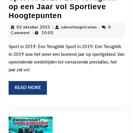
op een Jaar vol Sportieve
Sport
Hoogtepunten
in
02
cdenvhoogstraten
02 oktober 2025
|
cdenvhoogstraten
|
0
2019:
oktober
Comment
|
10:02
2025
Een
Sport in 2019: Een Terugblik Sport in 2019: Een Terugblik
Terugblik
In 2019 was het weer een boeiend jaar op sportgebied. Van
op
opwindende wedstrijden tot verrassende prestaties, het
een
jaar zat vol
Jaar
vol
READ
READ MORE
Sportieve
MORE
Hoogtepunten