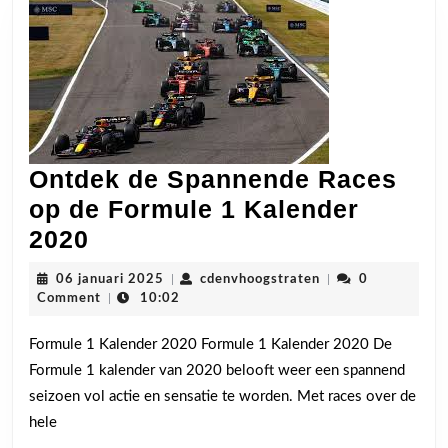
Ontdek de Spannende Races
op de Formule 1 Kalender
Ontdek
2020
de
06
cdenvhoogstraten
06 januari 2025
|
cdenvhoogstraten
|
0
Spannende
januari
Comment
|
10:02
2025
Races
Formule 1 Kalender 2020 Formule 1 Kalender 2020 De
op
Formule 1 kalender van 2020 belooft weer een spannend
de
seizoen vol actie en sensatie te worden. Met races over de
Formule
hele