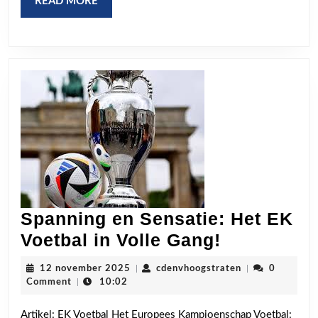
READ
READ MORE
MORE
Spanning en Sensatie: Het EK
Spanning
Voetbal in Volle Gang!
en
12
cdenvhoogstrat
12 november 2025
|
cdenvhoogstraten
|
0
Sensatie:
november
Comment
|
10:02
2025
Het
Artikel: EK Voetbal Het Europees Kampioenschap Voetbal: