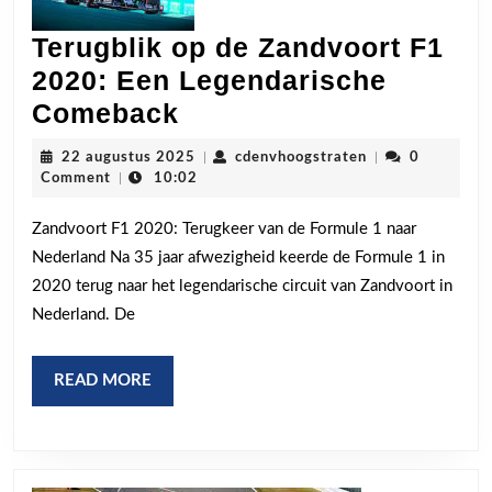
Terugblik op de Zandvoort F1
2020: Een Legendarische
Terugblik
Comeback
op
22
cdenvhoogstrate
22 augustus 2025
|
cdenvhoogstraten
|
0
de
augustus
Comment
|
10:02
2025
Zandvoort
Zandvoort F1 2020: Terugkeer van de Formule 1 naar
F1
Nederland Na 35 jaar afwezigheid keerde de Formule 1 in
2020:
2020 terug naar het legendarische circuit van Zandvoort in
Een
Nederland. De
Legendarische
Comeback
READ
READ MORE
MORE