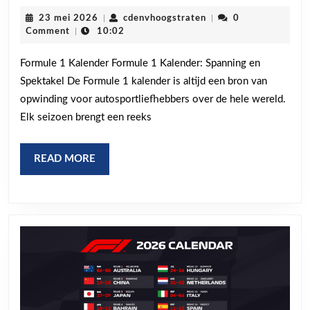
de
23
cdenvhoogstraten
23 mei 2026
|
cdenvhoogstraten
|
0
Spannende
mei
Comment
|
10:02
2026
Formule
Formule 1 Kalender Formule 1 Kalender: Spanning en
1
Spektakel De Formule 1 kalender is altijd een bron van
Kalender
opwinding voor autosportliefhebbers over de hele wereld.
van
Elk seizoen brengt een reeks
Dit
Seizoen
READ
READ MORE
MORE