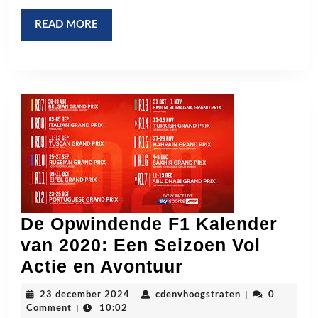
1
Kalender
READ
READ MORE
2020
MORE
De Opwindende F1 Kalender
van 2020: Een Seizoen Vol
De
Actie en Avontuur
Opwindende
23
cdenvhoogstrat
23 december 2024
|
cdenvhoogstraten
|
0
F1
december
Comment
|
10:02