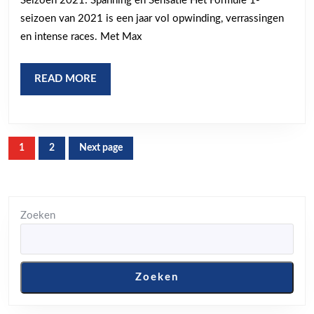
Seizoen 2021: Spanning en Sensatie Het Formule 1-
2021
seizoen van 2021 is een jaar vol opwinding, verrassingen
seiz
en intense races. Met Max
in
voge
READ
READ MORE
MORE
Berichten
1
2
Next page
Page
Page
paginering
Zoeken
Zoeken