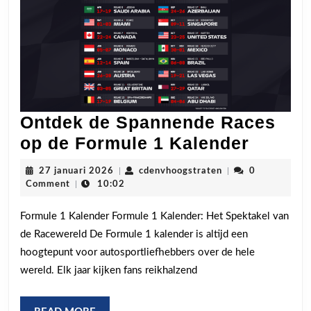
Ontdek de Spannende Races
Ontde
op de Formule 1 Kalender
de
27
cdenvhoogstraten
27 januari 2026
|
cdenvhoogstraten
|
0
Spann
januari
Comment
|
10:02
2026
Races
Formule 1 Kalender Formule 1 Kalender: Het Spektakel van
op
de Racewereld De Formule 1 kalender is altijd een
de
hoogtepunt voor autosportliefhebbers over de hele
Formul
wereld. Elk jaar kijken fans reikhalzend
1
Kalend