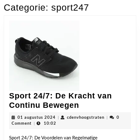
Categorie:
sport247
Sport 24/7: De Kracht van
Sport
Continu Bewegen
24/7:
01
cdenvhoogstrate
01 augustus 2024
|
cdenvhoogstraten
|
0
De
augustus
Comment
|
10:02
2024
Kracht
Sport 24/7: De Voordelen van Regelmatige