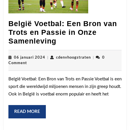
België Voetbal: Een Bron van
Trots en Passie in Onze
België
Samenleving
Voetbal:
Een
06
cdenvhoogstraten
06 januari 2024
|
cdenvhoogstraten
|
0
januari
Comment
Bron
2024
van
België Voetbal: Een Bron van Trots en Passie Voetbal is een
Trots
sport die wereldwijd miljoenen mensen in zijn greep houdt.
en
Ook in België is voetbal enorm populair en heeft het
Passie
in
READ
READ MORE
Onze
MORE
Samenleving