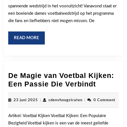
het
spannende wedstrijd in het vooruitzicht! Vanavond staat er
niet!
een boeiende dames voetbalwedstrijd op het programma
die fans en liefhebbers niet mogen missen. De
READ
READ MORE
MORE
De Magie van Voetbal Kijken:
De
Een Passie Die Verbindt
Magie
van
23
cdenvhoogstraten
23 juni 2025
|
cdenvhoogstraten
|
0 Comment
juni
Voetbal
2025
Artikel: Voetbal Kijken Voetbal Kijken: Een Populaire
Kijken:
Bezigheid Voetbal kijken is een van de meest geliefde
Een