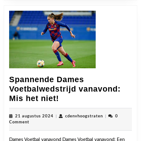
Spannende Dames
Voetbalwedstrijd vanavond:
Spannende
Mis het niet!
Dames
Voetbalwedstrijd
21
cdenvhoogstraten
21 augustus 2024
|
cdenvhoogstraten
|
0
augustus
Comment
vanavond:
2024
Mis
Dames Voetbal vanavond Dames Voetbal vanavond: Een