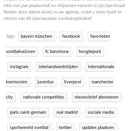
elke vier jaar plaatsvindt en miljoenen mensen in zijn ban houdt.
Noteer deze datum alvast in uw agenda, zodat u niets hoeft te
missen van dit spectaculaire voetbalspektakel!
Tags:
bayern münchen
,
facebook
,
favorieten
voetbalseizoen
,
fc barcelona
,
hoogtepunt
,
instagram
,
interlandwedstrijden
,
internationale
toernooien
,
juventus
,
liverpool
,
manchester
city
,
nationale competities
,
nieuwsbrief abonneren
,
paris saint-germain
,
real madrid
,
sociale media
,
sportwereld voetbal
,
twitter
,
updates plaatsen
,