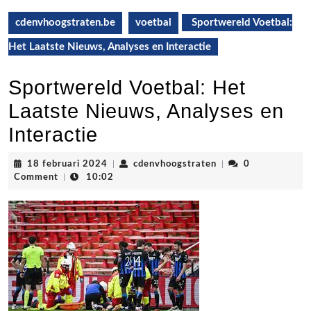
cdenvhoogstraten.be
voetbal
Sportwereld Voetbal:
Het Laatste Nieuws, Analyses en Interactie
Sportwereld Voetbal: Het
Laatste Nieuws, Analyses en
Interactie
18
cdenvhoogstraten
18 februari 2024
|
cdenvhoogstraten
|
0
februari
Comment
|
10:02
2024