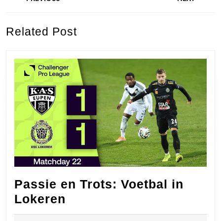
Previous
Next
Related Post
post:
post:
Passie en Trots: Voetbal in
Passie
Lokeren
en