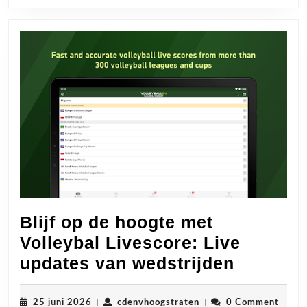
Blijf op de hoogte met
Volleybal Livescore: Live
Blijf
updates van wedstrijden
op
de
25
cdenvhoogstraten
25 juni 2026
|
cdenvhoogstraten
|
0 Comment