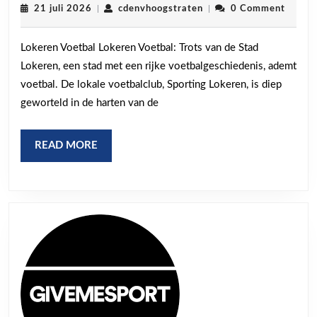
Trots:
21
cdenvhoogstraten
21 juli 2026
|
cdenvhoogstraten
|
0 Comment
juli
Voetbal
2026
Lokeren Voetbal Lokeren Voetbal: Trots van de Stad
in
Lokeren, een stad met een rijke voetbalgeschiedenis, ademt
Lokeren
voetbal. De lokale voetbalclub, Sporting Lokeren, is diep
geworteld in de harten van de
READ
READ MORE
MORE