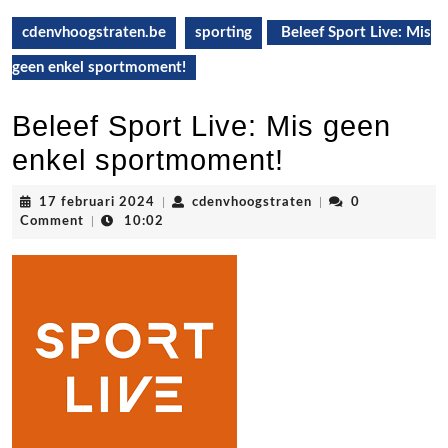
cdenvhoogstraten.be
sporting
Beleef Sport Live: Mis
geen enkel sportmoment!
Beleef Sport Live: Mis geen
enkel sportmoment!
17
cdenvhoogstraten
17 februari 2024
|
cdenvhoogstraten
|
0
februari
Comment
|
10:02
2024