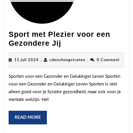
Sport met Plezier voor een
Sport
Gezondere Jij
met
Plezier
15
cdenvhoogstraten
15 juli 2024
|
cdenvhoogstraten
|
0 Comment
juli
voor
2024
Sporten voor een Gezonder en Gelukkiger Leven Sporten
een
voor een Gezonder en Gelukkiger Leven Sporten is niet
Gezondere
alleen goed voor je fysieke gezondheid, maar ook voor je
Jij
mentale welzijn. Het
READ
READ MORE
MORE