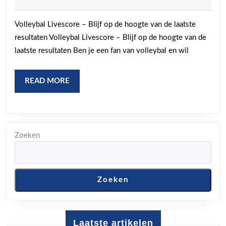
juni
hoogte
2026
Volleybal Livescore – Blijf op de hoogte van de laatste
met
resultaten Volleybal Livescore – Blijf op de hoogte van de
Volleyba
laatste resultaten Ben je een fan van volleybal en wil
Livesco
Live
READ
READ MORE
updates
MORE
van
wedstri
Zoeken
Zoeken
Laatste artikelen