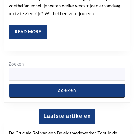
geen
voetbalfan en wil je weten welke wedstrijden er vandaag
enkele
op tv te zien zijn? Wij hebben voor jou een
wedstrijd!
READ
READ MORE
MORE
Zoeken
Zoeken
Laatste artikelen
De Cruciale Rol van een Beleidsmedewerker Zorg in de