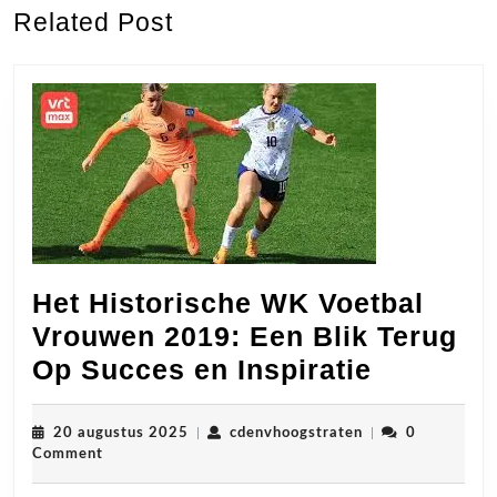
Previous
Next
Related Post
post:
post:
Het Historische WK Voetbal
Vrouwen 2019: Een Blik Terug
Het
Op Succes en Inspiratie
Historis
WK
20
cdenvhoogstraten
20 augustus 2025
|
cdenvhoogstraten
|
0
augustus
Comment
Voetbal
2025