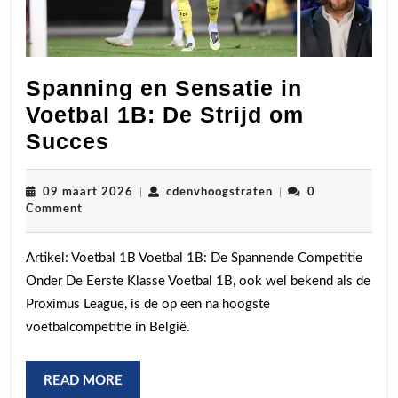
Spanning en Sensatie in
Voetbal 1B: De Strijd om
Spanning
Succes
en
Sensatie
09
cdenvhoogstraten
09 maart 2026
|
cdenvhoogstraten
|
0
maart
Comment
in
2026
Voetbal
Artikel: Voetbal 1B Voetbal 1B: De Spannende Competitie
1B:
Onder De Eerste Klasse Voetbal 1B, ook wel bekend als de
De
Proximus League, is de op een na hoogste
Strijd
voetbalcompetitie in België.
om
Succes
READ
READ MORE