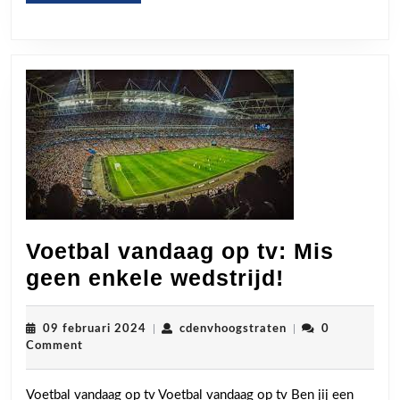
MORE
Voetbal vandaag op tv: Mis
Voetbal
geen enkele wedstrijd!
vandaag
op
09
cdenvhoogstraten
09 februari 2024
|
cdenvhoogstraten
|
0
februari
Comment
tv:
2024
Mis
Voetbal vandaag op tv Voetbal vandaag op tv Ben jij een