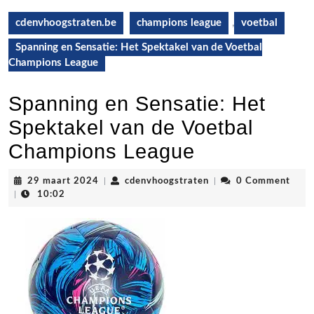
cdenvhoogstraten.be
champions league
,
voetbal
Spanning en Sensatie: Het Spektakel van de Voetbal
Champions League
Spanning en Sensatie: Het
Spektakel van de Voetbal
Champions League
29
cdenvhoogstraten
29 maart 2024
|
cdenvhoogstraten
|
0 Comment
maart
|
10:02
2024