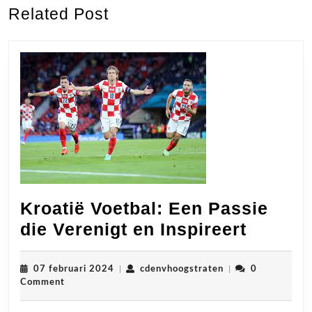
Previous
Next
Related Post
post:
post:
Kroatië Voetbal: Een Passie
Kroatië
die Verenigt en Inspireert
Voetbal
Een
07
cdenvhoogstraten
07 februari 2024
|
cdenvhoogstraten
|
0
februari
Comment
Passie
2024
die