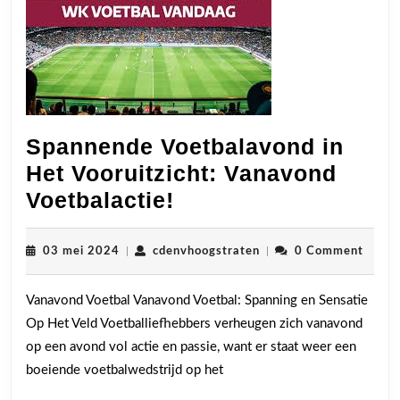
Spannende Voetbalavond in
Het Vooruitzicht: Vanavond
Spannende
Voetbalactie!
Voetbalavond
in
03
cdenvhoogstraten
03 mei 2024
|
cdenvhoogstraten
|
0 Comment
mei
Het
2024
Vanavond Voetbal Vanavond Voetbal: Spanning en Sensatie
Vooruitzicht:
Op Het Veld Voetballiefhebbers verheugen zich vanavond
Vanavond
op een avond vol actie en passie, want er staat weer een
Voetbalactie!
boeiende voetbalwedstrijd op het