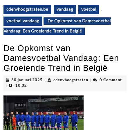
cdenvhoogstraten.be
vandaag
,
voetbal
,
voetbal vandaag
De Opkomst van Damesvoetbal
Vandaag: Een Groeiende Trend in België
De Opkomst van
Damesvoetbal Vandaag: Een
Groeiende Trend in België
30
cdenvhoogstraten
30 januari 2025
|
cdenvhoogstraten
|
0 Comment
januari
|
10:02
2025