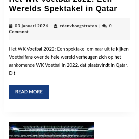
Het
Werelds Spektakel in Qatar
WK
Voetb
03
cdenvhoogstraten
03 januari 2024
|
cdenvhoogstraten
|
0
januari
Comment
2022:
2024
Een
Het WK Voetbal 2022: Een spektakel om naar uit te kijken
Were
Voetbalfans over de hele wereld verheugen zich op het
Spekt
aankomende WK Voetbal in 2022, dat plaatsvindt in Qatar.
in
Dit
Qatar
READ
READ MORE
MORE