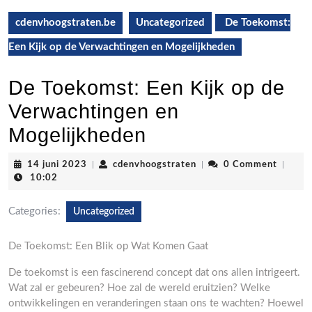
cdenvhoogstraten.be
Uncategorized
De Toekomst:
Een Kijk op de Verwachtingen en Mogelijkheden
De Toekomst: Een Kijk op de
Verwachtingen en
Mogelijkheden
14
cdenvhoogstraten
14 juni 2023
|
cdenvhoogstraten
|
0 Comment
|
juni
10:02
2023
Categories:
Uncategorized
De Toekomst: Een Blik op Wat Komen Gaat
De toekomst is een fascinerend concept dat ons allen intrigeert.
Wat zal er gebeuren? Hoe zal de wereld eruitzien? Welke
ontwikkelingen en veranderingen staan ons te wachten? Hoewel