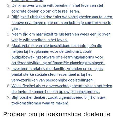
Denk na over wat je wilt bereiken in het leven en stel
concrete doelen op om dit te realiseren.
Blijf jezelf uitdagen door nieuwe vaardigheden aan te leren,
nieuwe ervaringen op te doen en buiten je comfortzone te
gaan.
Neem tijd om naar jezelf te luisteren en wees eerlijk over
wat je wilt bereiken in het leven.
Maak gebruik van alle beschikbare technologieën die
helpen bij het plannen voor de toekomst, zoals
budgetbewakingsoftware of e-learningplatforms voor
carrièreontwikkeling of financiële planningstrainingen .
Investeer in relaties met familie, vrienden en collega’s
omdat sterke sociale steun essentieel is bij het
verwezenlijken van persoonlijke doelstellingen .
Wees flexibel als er onverwachte gebeurtenissen optreden
die invloed kunnen hebben op uw planningsproces .
Blijf positief denken, zodat u gemotiveerd blijft om uw
toekomstdromen waar te maken!
Probeer om je toekomstige doelen te