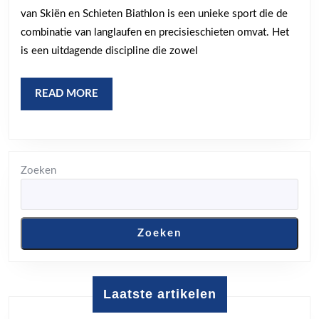
Bi
van Skiën en Schieten Biathlon is een unieke sport die de
Sk
combinatie van langlaufen en precisieschieten omvat. Het
e
is een uitdagende discipline die zowel
Sc
in
READ
READ MORE
MORE
Pe
H
Zoeken
Zoeken
Laatste artikelen