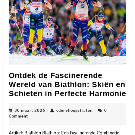
Ontdek de Fascinerende
Wereld van Biathlon: Skiën en
O
Schieten in Perfecte Harmonie
d
Fa
30
cdenvhoogstraten
30 maart 2026
|
cdenvhoogstraten
|
0
maart
Comment
We
2026
v
Artikel: Biathlon Biathlon: Een Fascinerende Combinatie