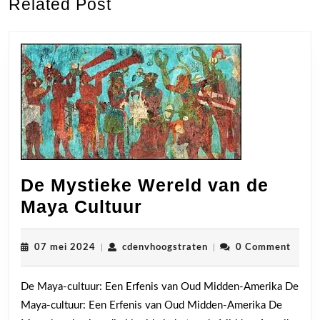
Related Post
post:
post:
De Mystieke Wereld van de
De
Maya Cultuur
Mystieke
Wereld
07
cdenvhoogstraten
07 mei 2024
|
cdenvhoogstraten
|
0 Comment
mei
van
2024
De Maya-cultuur: Een Erfenis van Oud Midden-Amerika De
de
Maya-cultuur: Een Erfenis van Oud Midden-Amerika De
Maya