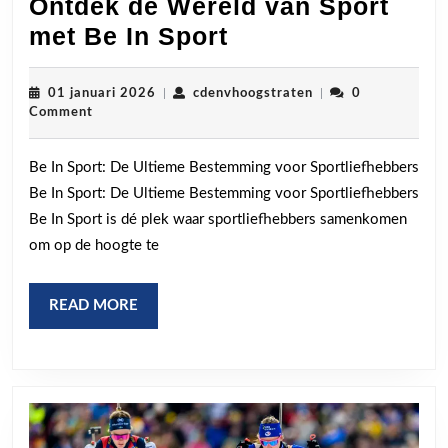
Ontdek de Wereld van Sport
Ontdek
met Be In Sport
de
Wereld
01
cdenvhoogstraten
01 januari 2026
|
cdenvhoogstraten
|
0
januari
Comment
van
2026
Sport
Be In Sport: De Ultieme Bestemming voor Sportliefhebbers
met
Be In Sport: De Ultieme Bestemming voor Sportliefhebbers
Be
Be In Sport is dé plek waar sportliefhebbers samenkomen
In
om op de hoogte te
Sport
READ
READ MORE
MORE