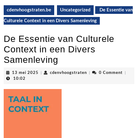
cdenvhoogstraten.be
Uncategorized
De Essentie van
Culturele Context in een Divers Samenleving
De Essentie van Culturele
Context in een Divers
Samenleving
13
cdenvhoogstraten
13 mei 2025
|
cdenvhoogstraten
|
0 Comment
|
mei
10:02
2025