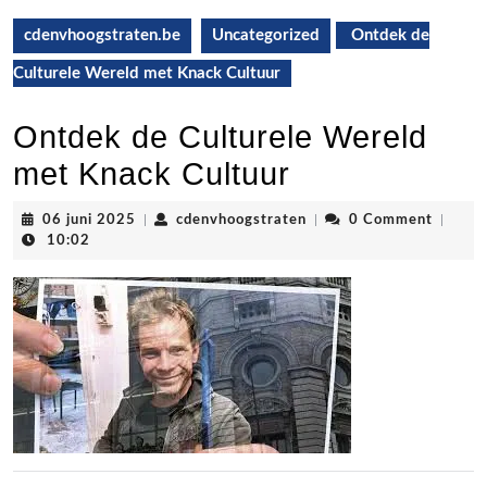
cdenvhoogstraten.be
Uncategorized
Ontdek de
Culturele Wereld met Knack Cultuur
Ontdek de Culturele Wereld
met Knack Cultuur
06
cdenvhoogstraten
06 juni 2025
|
cdenvhoogstraten
|
0 Comment
|
juni
10:02
2025