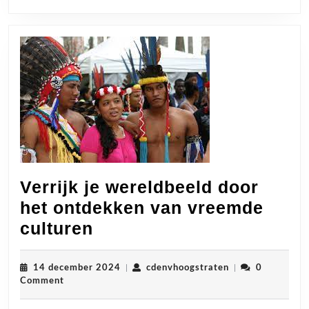
Verrijk je wereldbeeld door
het ontdekken van vreemde
Verrijk
culturen
je
wereldbeeld
14
cdenvhoogstrate
14 december 2024
|
cdenvhoogstraten
|
0
december
Comment
door
2024