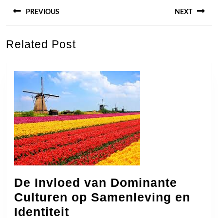
Berichtnavigatie
PREVIOUS
NEXT
Previous
Next
Related Post
post:
post:
De Invloed van Dominante
Culturen op Samenleving en
De
Identiteit