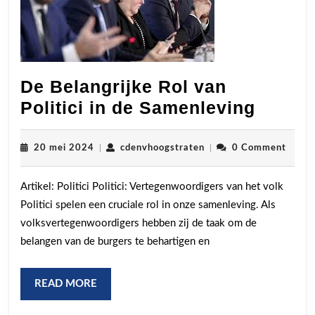
De Belangrijke Rol van
De
Politici in de Samenleving
Belang
Rol
20
cdenvhoogstraten
20 mei 2024
|
cdenvhoogstraten
|
0 Comment
mei
van
2024
Artikel: Politici Politici: Vertegenwoordigers van het volk
Politic
Politici spelen een cruciale rol in onze samenleving. Als
in
volksvertegenwoordigers hebben zij de taak om de
de
belangen van de burgers te behartigen en
Samen
READ
READ MORE
MORE