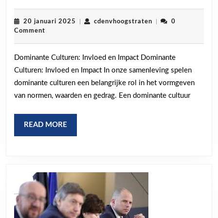
Invloed
van
20
cdenvhoogstraten
20 januari 2025
|
cdenvhoogstraten
|
0
januari
Comment
Dominante
2025
Culturen
Dominante Culturen: Invloed en Impact Dominante
op
Culturen: Invloed en Impact In onze samenleving spelen
Samenleving
dominante culturen een belangrijke rol in het vormgeven
en
van normen, waarden en gedrag. Een dominante cultuur
Identiteit
READ
READ MORE
MORE