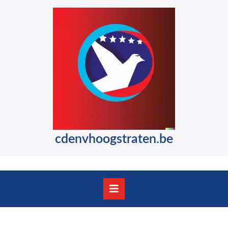
Skip
to
content
Skip
to
content
cdenvhoogstraten.be
Open
Button