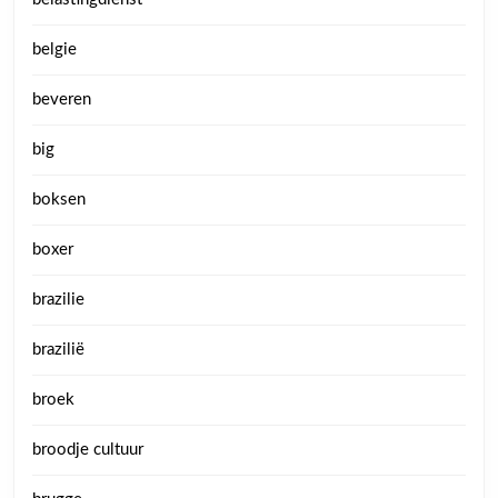
belgie
beveren
big
boksen
boxer
brazilie
brazilië
broek
broodje cultuur