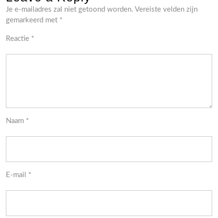
Je e-mailadres zal niet getoond worden.
Vereiste velden zijn
gemarkeerd met
*
Reactie
*
Naam
*
E-mail
*