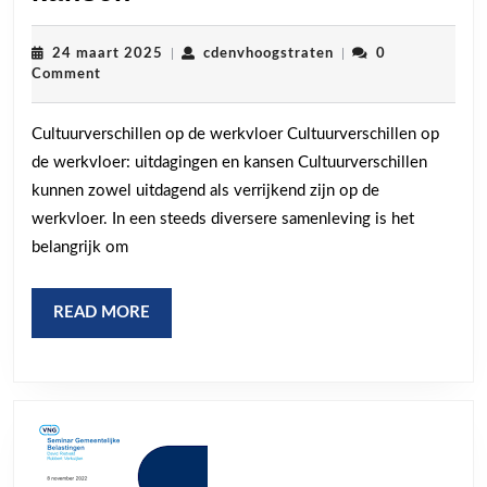
impact
van
24
cdenvhoogstraten
24 maart 2025
|
cdenvhoogstraten
|
0
maart
Comment
cultuurverschillen
2025
op
Cultuurverschillen op de werkvloer Cultuurverschillen op
de
de werkvloer: uitdagingen en kansen Cultuurverschillen
werkvloer:
kunnen zowel uitdagend als verrijkend zijn op de
uitdagingen
werkvloer. In een steeds diversere samenleving is het
en
belangrijk om
kansen
READ
READ MORE
MORE