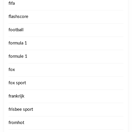
fifa
flashscore
football
formula 1
formule 1
fox
fox sport
frankrijk
frisbee sport
fromhot