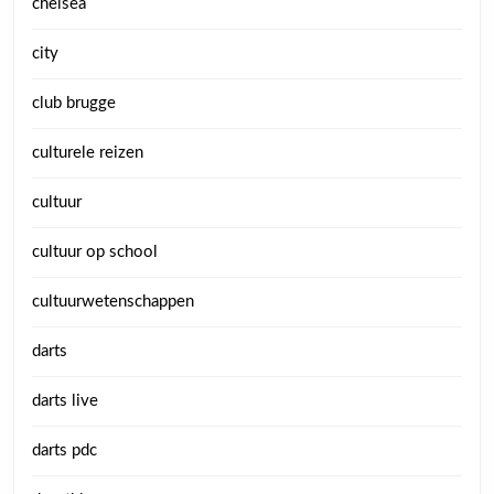
chelsea
city
club brugge
culturele reizen
cultuur
cultuur op school
cultuurwetenschappen
darts
darts live
darts pdc