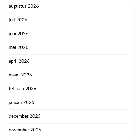
augustus 2026
juli 2026
juni 2026
mei 2026
april 2026
maart 2026
februari 2026
januari 2026
december 2025
november 2025