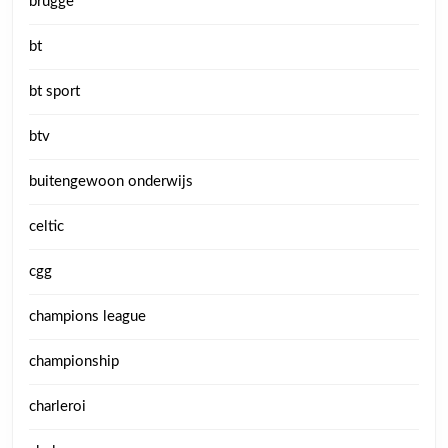
brugge
bt
bt sport
btv
buitengewoon onderwijs
celtic
cgg
champions league
championship
charleroi