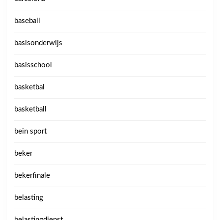
baseball
basisonderwijs
basisschool
basketbal
basketball
bein sport
beker
bekerfinale
belasting
belastingdienst