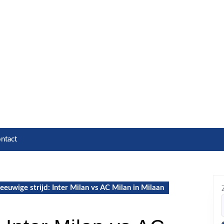
ntact
eeuwige strijd: Inter Milan vs AC Milan in Milaan