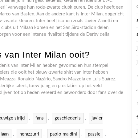
ornamelijk in hun geschiedenis, kleuren en identiteit. AC
neri’ vanwege hun rode-zwarte clubkleuren. De club heeft een
Marco van Basten. Aan de andere kant is Inter Milan, opgericht
-zwarte kleuren. Inter heeft iconen zoals Javier Zanetti en
clubs uit Milaan komen en het San Siro-stadion delen,
orgen voor een intense rivaliteit tijdens de Derby della
 van Inter Milan ooit?
iedenis van Inter Milan hebben gevormd en hun stempel
lers die ooit het blauw-zwarte shirt van Inter hebben
e Meazza, Ronaldo Nazário, Sandro Mazzola en Luis Suárez.
rlijke talent, toewijding en prestaties op het veld
n blijven tot op heden vereerd en bewonderd door fans over de
euwige strijd
,
fans
,
geschiedenis
,
javier
laan
,
nerazzurri
,
paolo maldini
,
passie
,