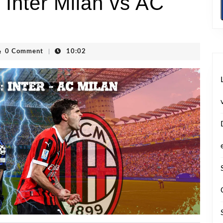
 Inter Milan vs AC
vhoogstraten
0 Comment
|
10:02