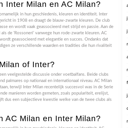
en Inter Milan en AC Milan?
rnamelijk in hun geschiedenis, kleuren en identiteit. Inter
gericht in 1908 en draagt de blauw-zwarte kleuren. De club
lasse en wordt vaak geassocieerd met strijd en passie. Aan de
d als de ‘Rossoneri’ vanwege hun rode-zwarte kleuren. AC
n wordt geassocieerd met elegantie en succes. Ondanks dat
igen ze verschillende waarden en tradities die hun rivaliteit
Milan of Inter?
s een veelgestelde discussie onder voetbalfans. Beide clubs
d palmares op nationaal en internationaal niveau. AC Milan
an, terwijl Inter Milan recentelijk succesvol was in de Serie
ende manieren worden gemeten, zoals populariteit, erelijst,
lijft dus een subjectieve kwestie welke van de twee clubs als
en AC Milan en Inter Milan?