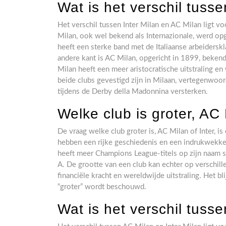
Wat is het verschil tuss
Het verschil tussen Inter Milan en AC Milan ligt voo
Milan, ook wel bekend als Internazionale, werd op
heeft een sterke band met de Italiaanse arbeidersk
andere kant is AC Milan, opgericht in 1899, beken
Milan heeft een meer aristocratische uitstraling e
beide clubs gevestigd zijn in Milaan, vertegenwoord
tijdens de Derby della Madonnina versterken.
Welke club is groter, AC 
De vraag welke club groter is, AC Milan of Inter, i
hebben een rijke geschiedenis en een indrukwekken
heeft meer Champions League-titels op zijn naam sta
A. De grootte van een club kan echter op verschill
financiële kracht en wereldwijde uitstraling. Het b
“groter” wordt beschouwd.
Wat is het verschil tuss