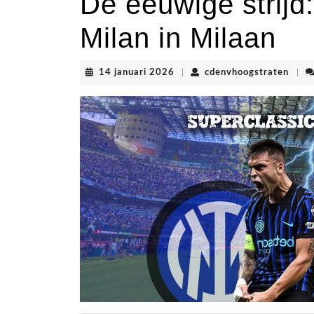
De eeuwige strijd:
Milan in Milaan
14
cden
14 januari 2026
|
cdenvhoogstraten
|
januari
2026