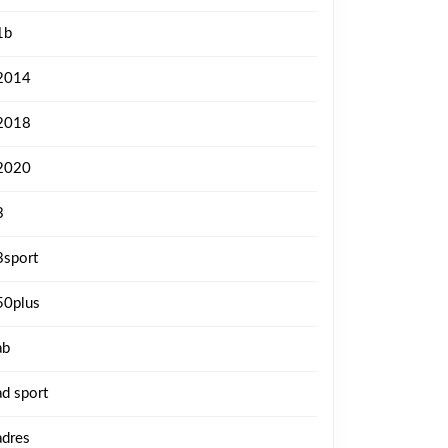
1b
2014
2018
2020
3
3sport
50plus
ab
ad sport
adres