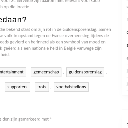
n voor Schiervelde zijn daarom niet relevant voor Club
b op die locatie.
gedaan?
 die bekend staat om zijn rol in de Guldensporenslag. Samen
se volk in opstand tegen de Franse overheersing tijdens de
teeds gevierd en herinnerd als een symbool van moed en
k geëerd als een nationale held in België vanwege zijn
kheid.
ntertainment
,
gemeenschap
,
guldensporenslag
,
,
supporters
,
trots
,
voetbalstadions
velden zijn gemarkeerd met
*