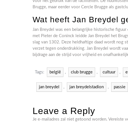
voor het gebruik van de faciliteiten. De huurkoste
Brugge, maar eerder voor Cercle Brugge als gastclu
Wat heeft Jan Breydel 
Jan Breydel was een belangrijke historische figuur
met Pieter de Coninck leidde Jan Breydel het Brug
slag van 1302. Deze heldhaftige daad wordt nog s
verzet tegen onderdrukking. Jan Breydel wordt vaa
bijdrage aan de strijd voor vrijheid en onafhankelij
Tags:
belgië
,
club brugge
,
cultuur
,
e
jan breydel
,
jan breydelstadion
,
passie
Leave a Reply
Je e-mailadres zal niet getoond worden.
Vereiste 