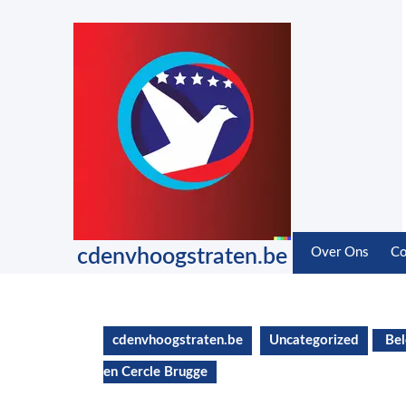
Skip
to
content
Skip
to
content
cdenvhoogstraten.be
Over Ons
Co
cdenvhoogstraten.be
Uncategorized
Bel
en Cercle Brugge