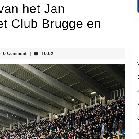
van het Jan
et Club Brugge en
vhoogstraten
0 Comment
|
10:02