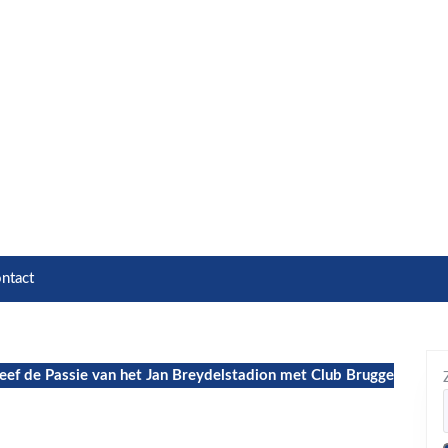
ntact
eef de Passie van het Jan Breydelstadion met Club Brugge