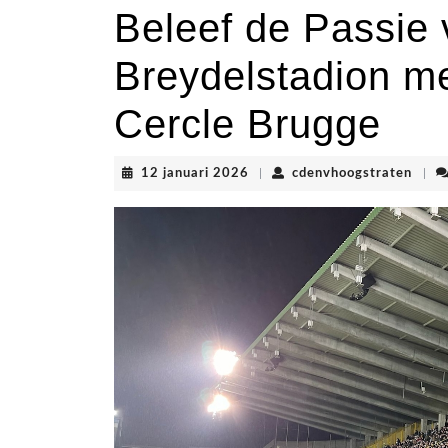
Beleef de Passie 
Breydelstadion m
Cercle Brugge
12
cden
12 januari 2026
|
cdenvhoogstraten
|
januari
2026