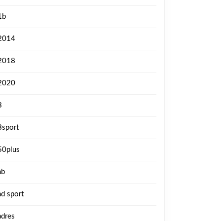
1b
2014
2018
2020
3
3sport
50plus
ab
ad sport
adres