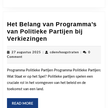
Het Belang van Programma’s
van Politieke Partijen bij
Het
Verkiezingen
Belang
van
27
cdenvhoogstraten
27 augustus 2025
|
cdenvhoogstraten
|
0
augustus
Comment
Programma’s
2025
van
Programma Politieke Partijen Programma Politieke Partijen:
Politieke
Wat Staat er op het Spel? Politieke partijen spelen een
Partijen
cruciale rol in het vormgeven van het beleid en de
bij
toekomst van een land.
Verkiezingen
READ
READ MORE