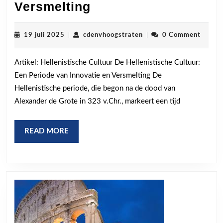
De
Versmelting
Pracht
van
19
cdenvhoogstraten
19 juli 2025
|
cdenvhoogstraten
|
0 Comment
juli
de
2025
Artikel: Hellenistische Cultuur De Hellenistische Cultuur:
Hellenistische
Een Periode van Innovatie en Versmelting De
Cultuur:
Hellenistische periode, die begon na de dood van
Een
Alexander de Grote in 323 v.Chr., markeert een tijd
Tijdperk
van
READ
READ MORE
Innovatie
MORE
en
Versmelting