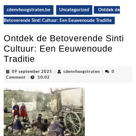
cdenvhoogstraten.be
Uncategorized
Ontdek de
Betoverende Sinti Cultuur: Een Eeuwenoude Traditie
Ontdek de Betoverende Sinti
Cultuur: Een Eeuwenoude
Traditie
09
cdenvhoogstrate
09 september 2025
|
cdenvhoogstraten
|
0
september
Comment
|
10:02
2025