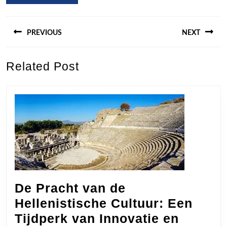
Berichtnavigatie
PREVIOUS
NEXT
Previous
Next
Related Post
post:
post:
De Pracht van de
Hellenistische Cultuur: Een
Tijdperk van Innovatie en