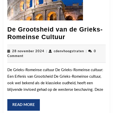
De Grootsheid van de Grieks-
De
Romeinse Cultuur
Grootsheid
van
28
cdenvhoogstrate
28 november 2024
|
cdenvhoogstraten
|
0
november
Comment
de
2024
Grieks-
De Grieks-Romeinse cultuur De Grieks-Romeinse cultuur:
Romeinse
Een Erfenis van Grootsheid De Grieks-Romeinse cultuur,
Cultuur
ook wel bekend als de klassieke oudheid, heeft een
blijvende invloed gehad op de westerse beschaving. Deze
READ
READ MORE
MORE