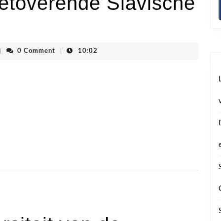
Betoverende Slavische
denvhoogstraten
|
0 Comment
|
10:02