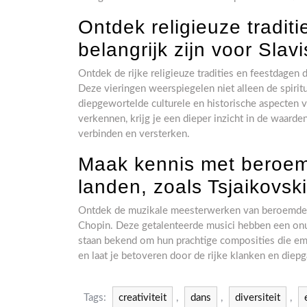
Ontdek religieuze tradit
belangrijk zijn voor Sl
Ontdek de rijke religieuze tradities en feestdagen
Deze vieringen weerspiegelen niet alleen de spir
diepgewortelde culturele en historische aspecten va
verkennen, krijg je een dieper inzicht in de waar
verbinden en versterken.
Maak kennis met beroem
landen, zoals Tsjaikovsk
Ontdek de muzikale meesterwerken van beroemde co
Chopin. Deze getalenteerde musici hebben een onu
staan bekend om hun prachtige composities die em
en laat je betoveren door de rijke klanken en diep
Tags:
creativiteit
,
dans
,
diversiteit
,