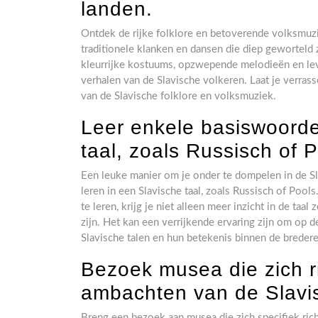
landen.
Ontdek de rijke folklore en betoverende volksmuzi
traditionele klanken en dansen die diep geworteld 
kleurrijke kostuums, opzwepende melodieën en lev
verhalen van de Slavische volkeren. Laat je verras
van de Slavische folklore en volksmuziek.
Leer enkele basiswoorde
taal, zoals Russisch of P
Een leuke manier om je onder te dompelen in de Sl
leren in een Slavische taal, zoals Russisch of Po
te leren, krijg je niet alleen meer inzicht in de taa
zijn. Het kan een verrijkende ervaring zijn om op d
Slavische talen en hun betekenis binnen de bredere
Bezoek musea die zich r
ambachten van de Slavi
Breng een bezoek aan musea die zich specifiek ri