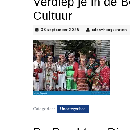
Verdiep je in de 
Cultuur
08
c
08 september 2025
|
cdenvhoogstraten
september
2025
Categories:
Uncategorized