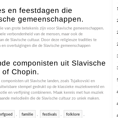
ies en feestdagen die
avische gemeenschappen.
 die van grote betekenis zijn voor Slavische gemeenschappen.
ituele verbondenheid van de mensen, maar ook de
n de Slavische cultuur. Door deze religieuze tradities te
den en overtuigingen die de Slavische gemeenschappen
de componisten uit Slavische
i of Chopin.
mponisten uit Slavische landen, zoals Tsjaikovski en
itwisbare stempel gedrukt op de klassieke muziekwereld en
otie en verfijning combineren. Maak kennis met hun muziek
gaande melodieën die de Slavische cultuur zo uniek maken.
erfgoed
,
familie
,
festivals
,
folklore
,