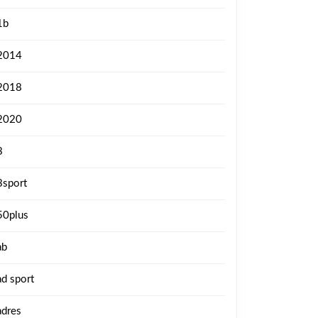
1b
2014
2018
2020
3
3sport
50plus
ab
ad sport
adres