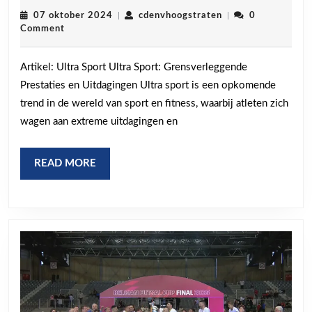
van
07
cdenvhoogstraten
07 oktober 2024
|
cdenvhoogstraten
|
0
oktober
Comment
Ultra
2024
Sport:
Artikel: Ultra Sport Ultra Sport: Grensverleggende
Grens
Prestaties en Uitdagingen Ultra sport is een opkomende
Uitdag
trend in de wereld van sport en fitness, waarbij atleten zich
en
wagen aan extreme uitdagingen en
Avontu
READ
READ MORE
MORE