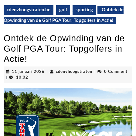
cdenvhoogstraten.be
golf
,
sporting
Ontdek de
Opwinding van de Golf PGA Tour: Topgolfers in Actie!
Ontdek de Opwinding van de
Golf PGA Tour: Topgolfers in
Actie!
11
cdenvhoogstraten
11 januari 2026
|
cdenvhoogstraten
|
0 Comment
januari
|
10:02
2026