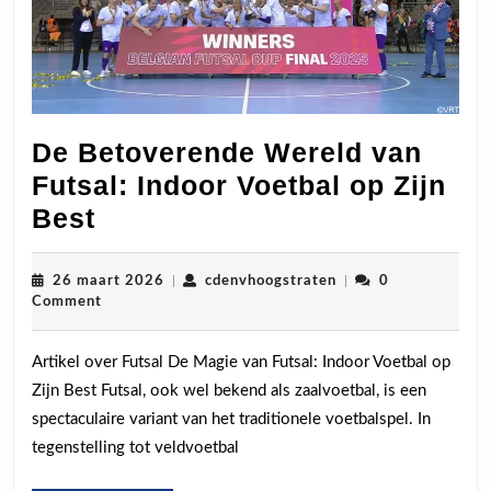
De Betoverende Wereld van
Futsal: Indoor Voetbal op Zijn
De
Best
Betoverende
Wereld
26
cdenvhoogstraten
26 maart 2026
|
cdenvhoogstraten
|
0
maart
Comment
van
2026
Futsal:
Artikel over Futsal De Magie van Futsal: Indoor Voetbal op
Indoor
Zijn Best Futsal, ook wel bekend als zaalvoetbal, is een
Voetbal
spectaculaire variant van het traditionele voetbalspel. In
op
tegenstelling tot veldvoetbal
Zijn