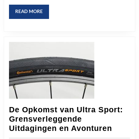
Portugese
READ
READ MORE
Voetbal
MORE
De Opkomst van Ultra Sport:
Grensverleggende
De
Uitdagingen en Avonturen
Opkom