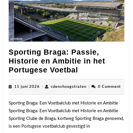
Sporting Braga: Passie,
Historie en Ambitie in het
Sporting
Portugese Voetbal
Braga:
Passie,
15
cdenvhoogstraten
15 juni 2026
|
cdenvhoogstraten
|
0 Comment
juni
Historie
2026
Sporting Braga: Een Voetbalclub met Historie en Ambitie
en
Sporting Braga: Een Voetbalclub met Historie en Ambitie
Ambitie
Sporting Clube de Braga, kortweg Sporting Braga genoemd,
in
is een Portugese voetbalclub gevestigd in
het