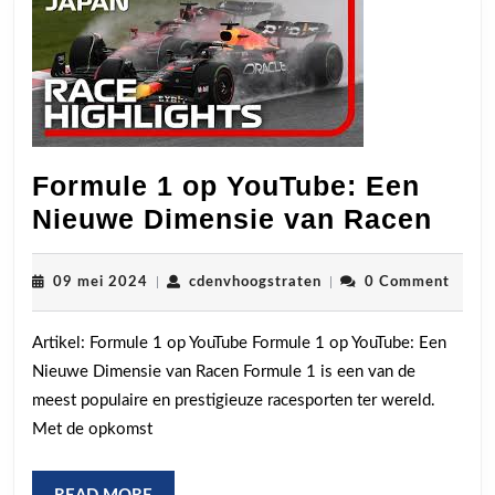
Formule 1 op YouTube: Een
For
Nieuwe Dimensie van Racen
1
op
09
cdenvhoogstraten
09 mei 2024
|
cdenvhoogstraten
|
0 Comment
mei
You
2024
Artikel: Formule 1 op YouTube Formule 1 op YouTube: Een
Een
Nieuwe Dimensie van Racen Formule 1 is een van de
Nie
meest populaire en prestigieuze racesporten ter wereld.
Dim
Met de opkomst
van
Rac
READ