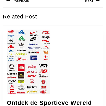
PREVIOUS
NEXT
Previous
Next
Related Post
post:
post:
Ontdek de Sportieve Wereld