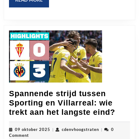
READ MORE
MORE
Spannende strijd tussen
Sporting en Villarreal: wie
Span
trekt aan het langste eind?
strijd
tusse
09
cdenvhoogstraten
09 oktober 2025
|
cdenvhoogstraten
|
0
oktober
Comment