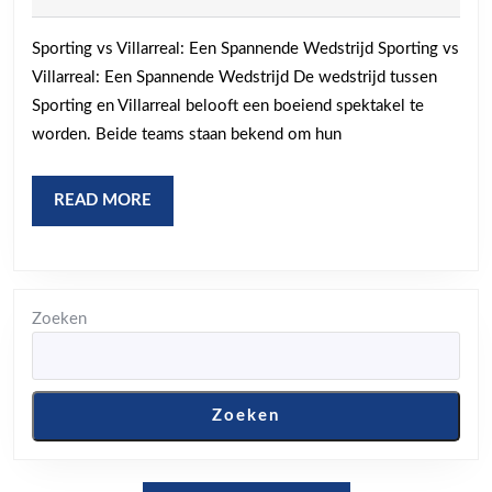
Sport
2025
en
Sporting vs Villarreal: Een Spannende Wedstrijd Sporting vs
Villar
Villarreal: Een Spannende Wedstrijd De wedstrijd tussen
wie
Sporting en Villarreal belooft een boeiend spektakel te
trekt
worden. Beide teams staan bekend om hun
aan
het
READ
READ MORE
MORE
langs
eind?
Zoeken
Zoeken