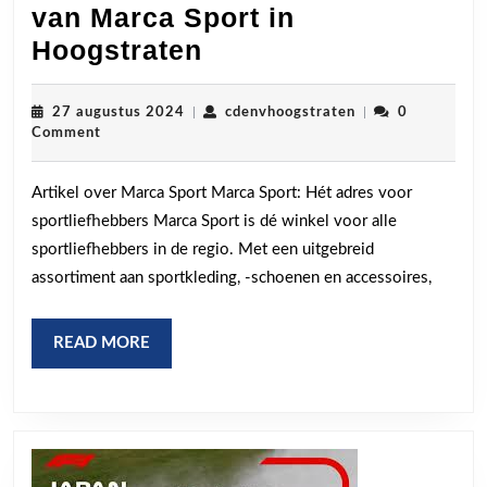
van Marca Sport in
Ontdek
Hoogstraten
de
Sportieve
27
cdenvhoogstraten
27 augustus 2024
|
cdenvhoogstraten
|
0
augustus
Comment
Wereld
2024
van
Artikel over Marca Sport Marca Sport: Hét adres voor
Marca
sportliefhebbers Marca Sport is dé winkel voor alle
Sport
sportliefhebbers in de regio. Met een uitgebreid
in
assortiment aan sportkleding, -schoenen en accessoires,
Hoogstraten
READ
READ MORE
MORE