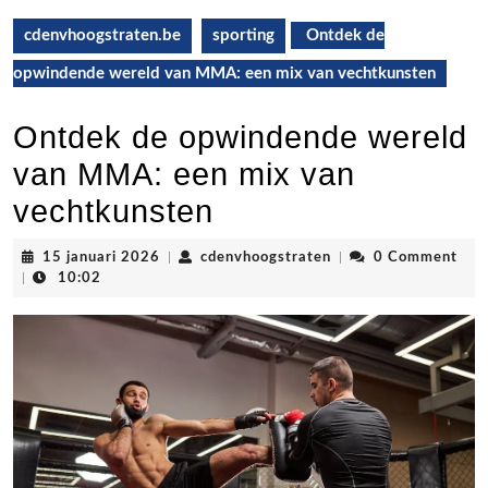
cdenvhoogstraten.be
sporting
Ontdek de
opwindende wereld van MMA: een mix van vechtkunsten
Ontdek de opwindende wereld
van MMA: een mix van
vechtkunsten
15
cdenvhoogstraten
15 januari 2026
|
cdenvhoogstraten
|
0 Comment
januari
|
10:02
2026