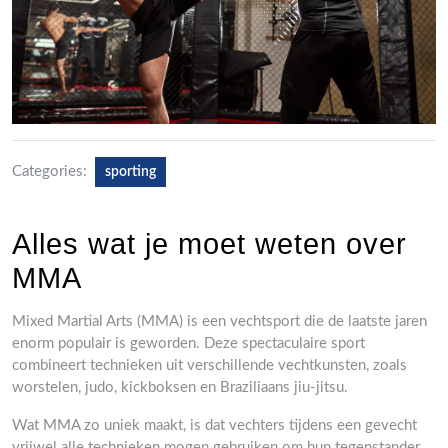
Categories:
sporting
Alles wat je moet weten over
MMA
Mixed Martial Arts (MMA) is een vechtsport die de laatste jaren
enorm populair is geworden. Deze spectaculaire sport
combineert technieken uit verschillende vechtkunsten, zoals
worstelen, judo, kickboksen en Braziliaans jiu-jitsu.
Wat MMA zo uniek maakt, is dat vechters tijdens een gevecht
vrijwel alle technieken mogen gebruiken om hun tegenstander