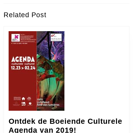
Previous
Next
Related Post
post:
post:
Ontdek de Boeiende Culturele
Ontdek
Agenda van 2019!