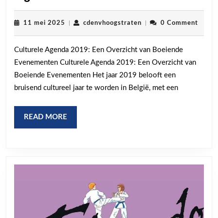
de
Boeiende
11
cdenvhoogstraten
11 mei 2025
|
cdenvhoogstraten
|
0 Comment
mei
Culturele
2025
Culturele Agenda 2019: Een Overzicht van Boeiende
Agenda
Evenementen Culturele Agenda 2019: Een Overzicht van
van
Boeiende Evenementen Het jaar 2019 belooft een
2019!
bruisend cultureel jaar te worden in België, met een
READ
READ MORE
MORE