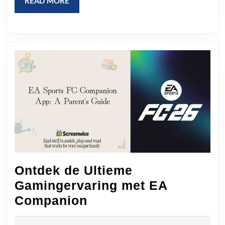
en
READ
READ MORE
MORE
Discipline
Ontdek de Ultieme
Gamingervaring met EA
Ontdek
Companion
de