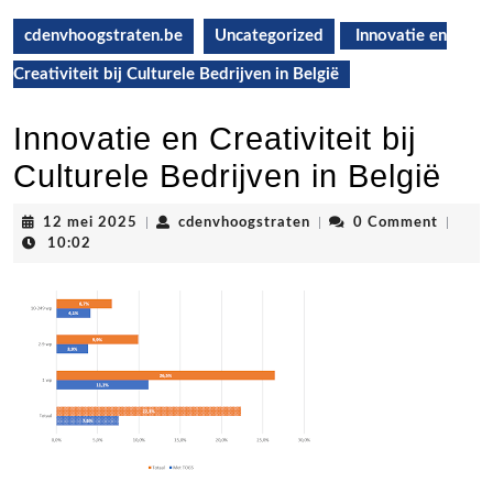
cdenvhoogstraten.be
Uncategorized
Innovatie en
Creativiteit bij Culturele Bedrijven in België
Innovatie en Creativiteit bij
Culturele Bedrijven in België
12
cdenvhoogstraten
12 mei 2025
|
cdenvhoogstraten
|
0 Comment
|
mei
10:02
2025