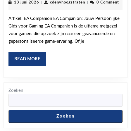
Ultieme
13
cdenvhoogstraten
13 juni 2026
|
cdenvhoogstraten
|
0 Comment
juni
Gamingervaring
2026
Artikel: EA Companion EA Companion: Jouw Persoonlijke
met
Gids voor Gaming EA Companion is de ultieme metgezel
EA
voor gamers die op zoek zijn naar een geavanceerde en
Companion
gepersonaliseerde game-ervaring. Of je
READ
READ MORE
MORE
Zoeken
Zoeken