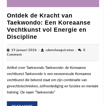
Ontdek de Kracht van
Taekwondo: Een Koreaanse
Vechtkunst vol Energie en
Ontdek
Discipline
de
Kracht
19
cdenvhoogstraten
19 januari 2026
|
cdenvhoogstraten
|
0
januari
Comment
van
2026
Taekwondo:
Artikel over Taekwondo Taekwondo: de Koreaanse
Een
vechtkunst Taekwondo is een eeuwenoude Koreaanse
Koreaanse
vechtkunst die bekend staat om zijn combinatie van
Vechtkunst
gevechtstechnieken, zelfverdediging en fysieke en mentale
vol
training. De naam “Taekwondo”
Energie