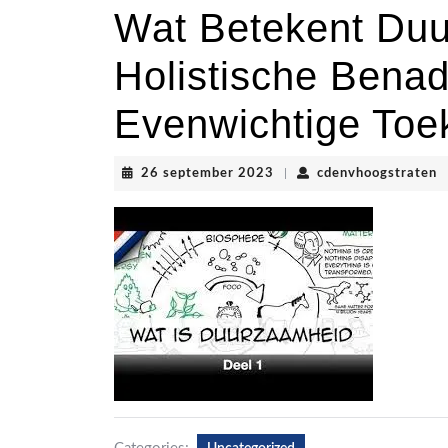
Wat Betekent Du
Holistische Benad
Evenwichtige Toe
26
c
26 september 2023
|
cdenvhoogstraten
september
2023