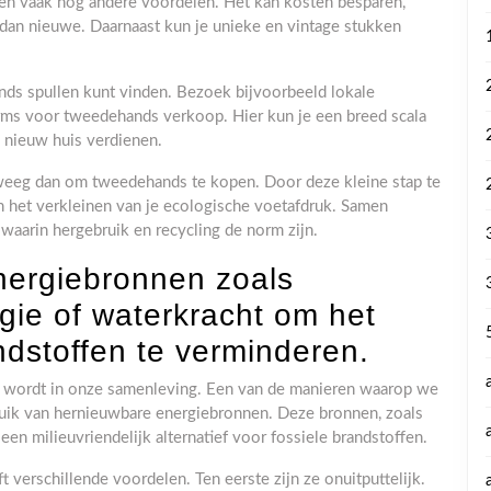
en vaak nog andere voordelen. Het kan kosten besparen,
an nieuwe. Daarnaast kun je unieke en vintage stukken
nds spullen kunt vinden. Bezoek bijvoorbeeld lokale
rms voor tweedehands verkoop. Hier kun je een breed scala
n nieuw huis verdienen.
rweeg dan om tweedehands te kopen. Door deze kleine stap te
 en het verkleinen van je ecologische voetafdruk. Samen
aarin hergebruik en recycling de norm zijn.
nergiebronnen zoals
ie of waterkracht om het
ndstoffen te verminderen.
er wordt in onze samenleving. Een van de manieren waarop we
uik van hernieuwbare energiebronnen. Deze bronnen, zoals
en milieuvriendelijk alternatief voor fossiele brandstoffen.
verschillende voordelen. Ten eerste zijn ze onuitputtelijk.