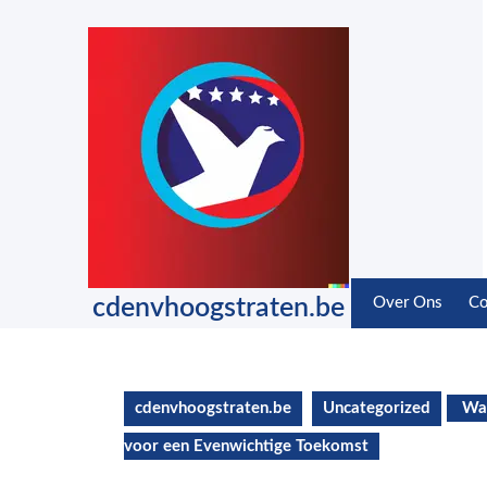
Skip
to
content
Skip
to
content
cdenvhoogstraten.be
Over Ons
Co
cdenvhoogstraten.be
Uncategorized
Wat
voor een Evenwichtige Toekomst