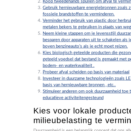
Koop tweedehands spullen om afval te vermind
Gebruik hernieuwbare energiebronnen zoals z
fossiele brandstoffen te verminderen.
Verminder het gebruik van plastic door herbrui
metalen bekers te gebruiken in plaats van w
Neem kleine stappen om je levensstijl duurza
besparen door apparaten uit te schakelen als j
boven benzineauto’s als je echt moet reizen.
Kies biologisch geteelde producten die gezon
geteeld voedsel dat bestand is gemaakt met pe
bodem- en waterkwaliteit .
Probeer afval scheiden op basis van materiaal
Investeer in duurzame technologieën zoals LE
basis van hernieuwbare bronnen , etc..
Stimuleer anderen om ook duurzaamheid toe te
educatieve activiteitengesteund
Kies voor lokale produc
milieubelasting te vermi
Duurzaamheid is een belangrijk concept dat ons al