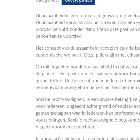
Categories:
Uncategorized
Duurzaamheid is een term die tegenwoordig veelvul
Duurzaamheid verwijst naar het streven naar een 
worden vervuld, zonder dat dit ten koste gaat van
behoeften te voorzien.
Het concept van duurzaamheid richt zich op drie bela
economische welvaart. Deze pijlers zijn met elkaa
Op milieugebied houdt duurzaamheid in dat we ons 
de planeet. Het gaat erom dat we verantwoord omga
grondstoffen. Dit betekent onder andere het vermin
hernieuwbare energiebronnen en het beschermen va
Sociale rechtvaardigheid is een andere belangrijke 
voor iedereen, ongeacht achtergrond of sociaal-ec
gemeenschappen waarin iedereen kan profiteren va
voorzieningen. Sociale rechtvaardigheid betekent 
respect voor mensenrechten.
Economische welvaart is de derde pijler van duurzaa