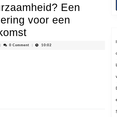
urzaamheid? Een
ering voor een
komst
denvhoogstraten
|
0 Comment
|
10:02