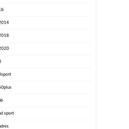
1b
2014
2018
2020
3
3sport
50plus
ab
ad sport
adres