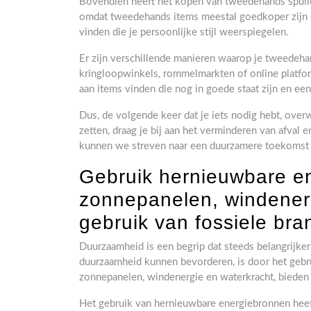
Bovendien heeft het kopen van tweedehands spull
omdat tweedehands items meestal goedkoper zijn d
vinden die je persoonlijke stijl weerspiegelen.
Er zijn verschillende manieren waarop je tweedeha
kringloopwinkels, rommelmarkten of online platfo
aan items vinden die nog in goede staat zijn en ee
Dus, de volgende keer dat je iets nodig hebt, ove
zetten, draag je bij aan het verminderen van afval
kunnen we streven naar een duurzamere toekomst w
Gebruik hernieuwbare e
zonnepanelen, windenerg
gebruik van fossiele bra
Duurzaamheid is een begrip dat steeds belangrijk
duurzaamheid kunnen bevorderen, is door het gebr
zonnepanelen, windenergie en waterkracht, bieden e
Het gebruik van hernieuwbare energiebronnen heeft 