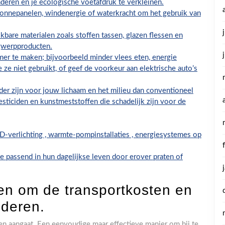
eren en je ecologische voetafdruk te verkleinen.
onnepanelen, windenergie of waterkracht om het gebruik van
kbare materialen zoals stoffen tassen, glazen flessen en
egwerpproducten.
mer te maken; bijvoorbeeld minder vlees eten, energie
e ze niet gebruikt, of geef de voorkeur aan elektrische auto’s
der zijn voor jouw lichaam en het milieu dan conventioneel
sticiden en kunstmeststoffen die schadelijk zijn voor de
D-verlichting , warmte-pompinstallaties , energiesystemes op
 passend in hun dagelijkse leven door erover praten of
ten om de transportkosten en
nderen.
len aangaat. Een eenvoudige maar effectieve manier om bij te