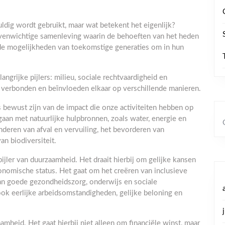
dig wordt gebruikt, maar wat betekent het eigenlijk?
evenwichtige samenleving waarin de behoeften van het heden
 de mogelijkheden van toekomstige generaties om in hun
ngrijke pijlers: milieu, sociale rechtvaardigheid en
r verbonden en beïnvloeden elkaar op verschillende manieren.
bewust zijn van de impact die onze activiteiten hebben op
an met natuurlijke hulpbronnen, zoals water, energie en
deren van afval en vervuiling, het bevorderen van
n biodiversiteit.
pijler van duurzaamheid. Het draait hierbij om gelijke kansen
onomische status. Het gaat om het creëren van inclusieve
n goede gezondheidszorg, onderwijs en sociale
ook eerlijke arbeidsomstandigheden, gelijke beloning en
mheid. Het gaat hierbij niet alleen om financiële winst, maar