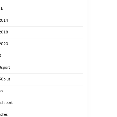
1b
2014
2018
2020
3
3sport
50plus
ab
ad sport
adres