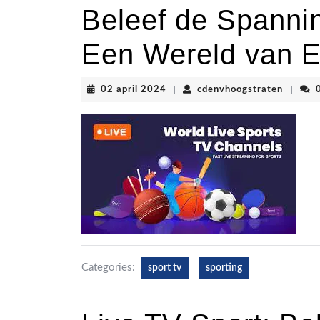
Beleef de Spannin
Een Wereld van E
02
cdenvho
02 april 2024
|
cdenvhoogstraten
|
april
2024
Categories:
sport tv
sporting