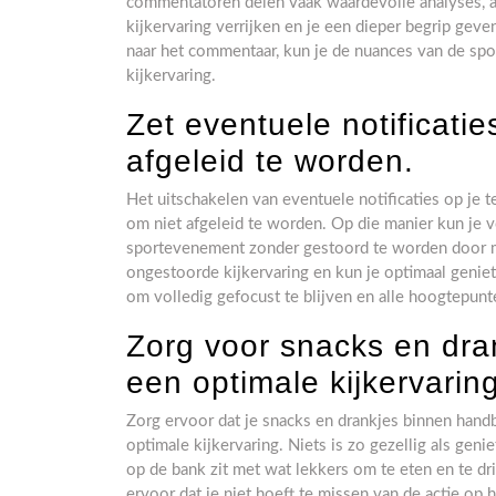
commentatoren delen vaak waardevolle analyses, a
kijkervaring verrijken en je een dieper begrip geve
naar het commentaar, kun je de nuances van de sp
kijkervaring.
Zet eventuele notificatie
afgeleid te worden.
Het uitschakelen van eventuele notificaties op je te
om niet afgeleid te worden. Op die manier kun je v
sportevenement zonder gestoord te worden door mel
ongestoorde kijkervaring en kun je optimaal geniete
om volledig gefocust te blijven en alle hoogtepunt
Zorg voor snacks en dra
een optimale kijkervaring
Zorg ervoor dat je snacks en drankjes binnen handbe
optimale kijkervaring. Niets is zo gezellig als gen
op de bank zit met wat lekkers om te eten en te dr
ervoor dat je niet hoeft te missen van de actie op 