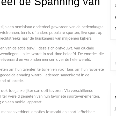
leef de Spanning van
n zijn een onmisbaar onderdeel geworden van de hedendaagse
wielrennen, tennis of andere populaire sporten, live sport op
rechtstreeks naar de huiskamers van miljoenen kijkers.
en van de actie terwijl deze zich ontvouwt. Van cruciale
wendingen – alles wordt in real-time beleefd. De emoties die
ongeëvenaard en verbinden mensen over de hele wereld.
tleten om hun talenten te tonen en voor fans om hun favoriete
 gedeelde ervaring waarbij iedereen samenkomt in de
nd of locatie.
 ook toegankelijker dan ooit tevoren. Via verschillende
l ter wereld genieten van hun favoriete sportevenementen,
g op een mobiel apparaat.
at mensen verbindt, emoties losmaakt en sportliefhebbers