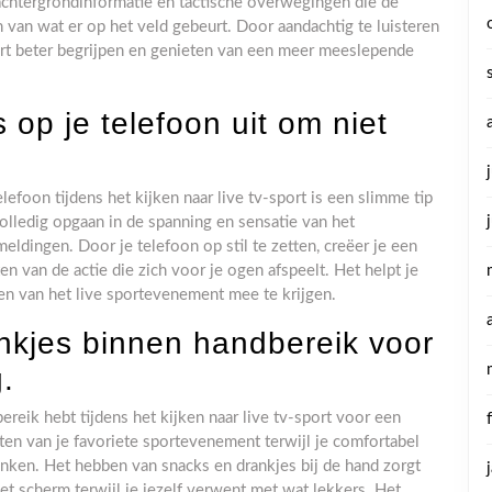
chtergrondinformatie en tactische overwegingen die de
n van wat er op het veld gebeurt. Door aandachtig te luisteren
ort beter begrijpen en genieten van een meer meeslepende
s op je telefoon uit om niet
lefoon tijdens het kijken naar live tv-sport is een slimme tip
olledig opgaan in de spanning en sensatie van het
dingen. Door je telefoon op stil te zetten, creëer je een
n van de actie die zich voor je ogen afspeelt. Het helpt je
en van het live sportevenement mee te krijgen.
nkjes binnen handbereik voor
.
reik hebt tijdens het kijken naar live tv-sport voor een
ieten van je favoriete sportevenement terwijl je comfortabel
inken. Het hebben van snacks en drankjes bij de hand zorgt
het scherm terwijl je jezelf verwent met wat lekkers. Het