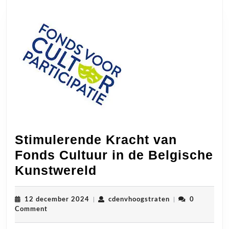
Stimulerende Kracht van
Fonds Cultuur in de Belgische
Stimulerende
Kunstwereld
Kracht
van
12
cdenvhoogstrate
12 december 2024
|
cdenvhoogstraten
|
0
december
Comment
Fonds
2024