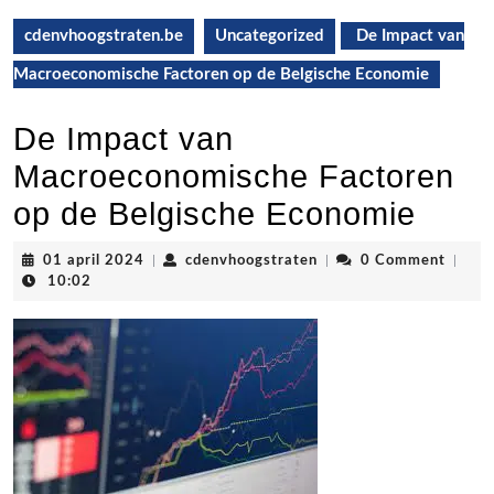
cdenvhoogstraten.be
Uncategorized
De Impact van
Macroeconomische Factoren op de Belgische Economie
De Impact van
Macroeconomische Factoren
op de Belgische Economie
01
cdenvhoogstraten
01 april 2024
|
cdenvhoogstraten
|
0 Comment
|
april
10:02
2024