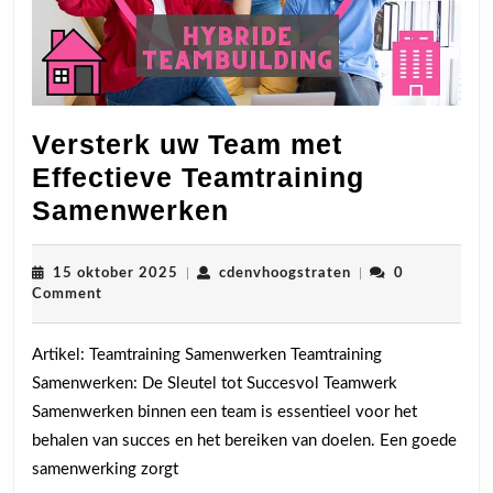
Versterk uw Team met
Effectieve Teamtraining
Versterk
Samenwerken
uw
Team
15
cdenvhoogstraten
15 oktober 2025
|
cdenvhoogstraten
|
0
oktober
Comment
met
2025
Effectieve
Artikel: Teamtraining Samenwerken Teamtraining
Teamtraining
Samenwerken: De Sleutel tot Succesvol Teamwerk
Samenwerken
Samenwerken binnen een team is essentieel voor het
behalen van succes en het bereiken van doelen. Een goede
samenwerking zorgt