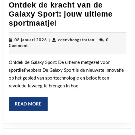
Ontdek de kracht van de
Galaxy Sport: jouw ultieme
Ontdek
sportmaatje!
de
kracht
08
cdenvhoogstraten
08 januari 2026
|
cdenvhoogstraten
|
0
januari
Comment
van
2026
de
Ontdek de Galaxy Sport: De ultieme metgezel voor
Galaxy
sportliefhebbers De Galaxy Sport is de nieuwste innovatie
Sport:
op het gebied van sporttechnologie en belooft een
jouw
revolutie teweeg te brengen in hoe
ultieme
sportmaatje!
READ
READ MORE
MORE