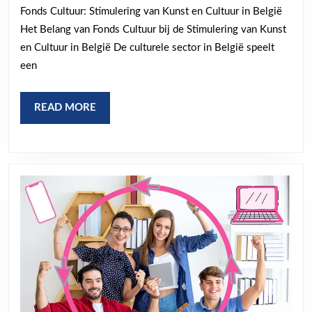
Cultuur
Fonds Cultuur: Stimulering van Kunst en Cultuur in België
in
Het Belang van Fonds Cultuur bij de Stimulering van Kunst
de
en Cultuur in België De culturele sector in België speelt
Belgische
een
Kunstwereld
READ
READ MORE
MORE