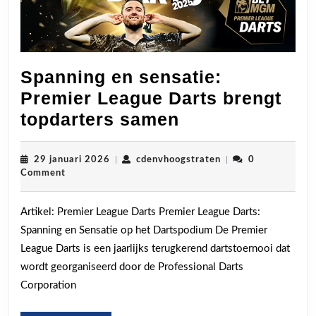
Spanning en sensatie:
Premier League Darts brengt
Spanning
topdarters samen
en
sensatie:
29
cdenvhoogstraten
29 januari 2026
|
cdenvhoogstraten
|
0
januari
Comment
Premier
2026
League
Artikel: Premier League Darts Premier League Darts:
Darts
Spanning en Sensatie op het Dartspodium De Premier
brengt
League Darts is een jaarlijks terugkerend dartstoernooi dat
topdarters
wordt georganiseerd door de Professional Darts
samen
Corporation