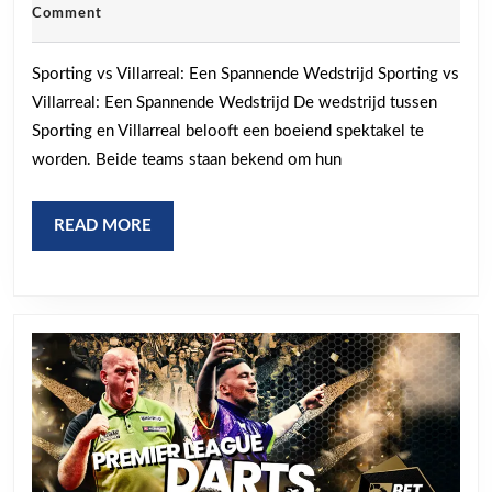
oktober
Comment
Sport
2025
en
Sporting vs Villarreal: Een Spannende Wedstrijd Sporting vs
Villar
Villarreal: Een Spannende Wedstrijd De wedstrijd tussen
wie
Sporting en Villarreal belooft een boeiend spektakel te
trekt
worden. Beide teams staan bekend om hun
aan
het
READ
READ MORE
MORE
langs
eind?