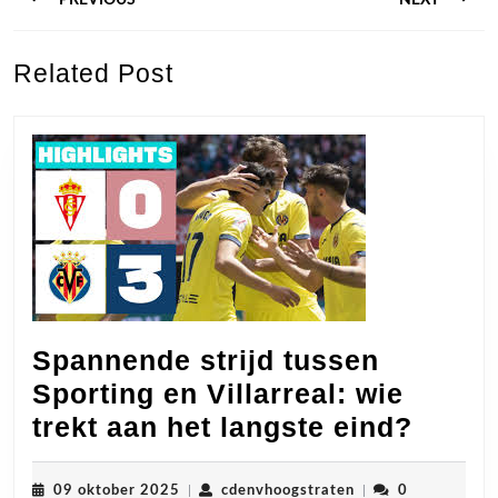
PREVIOUS
NEXT
Previous
Next
Related Post
post:
post:
Spannende strijd tussen
Sporting en Villarreal: wie
Span
trekt aan het langste eind?
strijd
tusse
09
cdenvhoogstraten
09 oktober 2025
|
cdenvhoogstraten
|
0