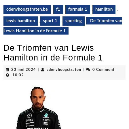
cdenvhoogstraten.be
f1
,
formula 1
,
hamilton
,
lewis hamilton
,
sport 1
,
sporting
De Triomfen van
Lewis Hamilton in de Formule 1
De Triomfen van Lewis
Hamilton in de Formule 1
23
cdenvhoogstraten
23 mei 2024
|
cdenvhoogstraten
|
0 Comment
|
mei
10:02
2024