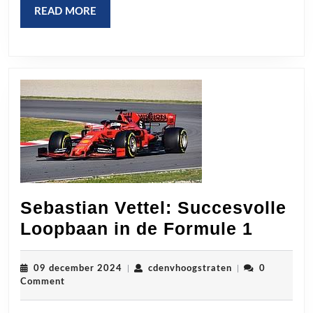
READ
READ MORE
MORE
Sebastian Vettel: Succesvolle
Sebast
Loopbaan in de Formule 1
Vettel:
Succes
09
cdenvhoogstrate
09 december 2024
|
cdenvhoogstraten
|
0
december
Comment
Loopb
2024
in