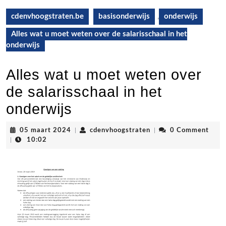
cdenvhoogstraten.be
basisonderwijs
,
onderwijs
Alles wat u moet weten over de salarisschaal in het
onderwijs
Alles wat u moet weten over
de salarisschaal in het
onderwijs
05
cdenvhoogstraten
05 maart 2024
|
cdenvhoogstraten
|
0 Comment
maart
|
10:02
2024