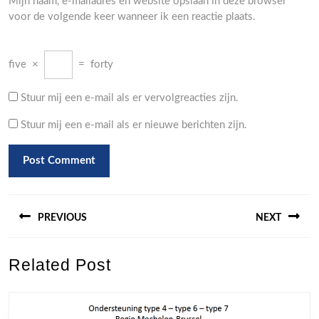
Mijn naam, e-mailadres en website opslaan in deze browser
voor de volgende keer wanneer ik een reactie plaats.
five
×
=
forty
Stuur mij een e-mail als er vervolgreacties zijn.
Stuur mij een e-mail als er nieuwe berichten zijn.
Berichtnavigatie
PREVIOUS
NEXT
Previous
Next
Related Post
post:
post: