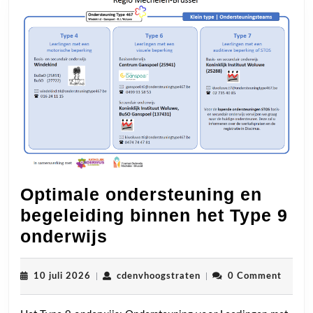
Optimale ondersteuning en
begeleiding binnen het Type 9
Optimale
onderwijs
ondersteuning
en
10
cdenvhoogstraten
10 juli 2026
|
cdenvhoogstraten
|
0 Comment
juli
begeleiding
2026