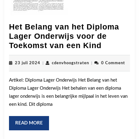
Het Belang van het Diploma
Lager Onderwijs voor de
Het
Toekomst van een Kind
Belang
van
23
cdenvhoogstraten
23 juli 2024
|
cdenvhoogstraten
|
0 Comment
juli
het
2024
Artikel: Diploma Lager Onderwijs Het Belang van het
Diploma
Diploma Lager Onderwijs Het behalen van een diploma
Lager
lager onderwijs is een belangrijke mijlpaal in het leven van
Onderwij
een kind. Dit diploma
voor
de
READ
READ MORE
Toekoms
MORE
van