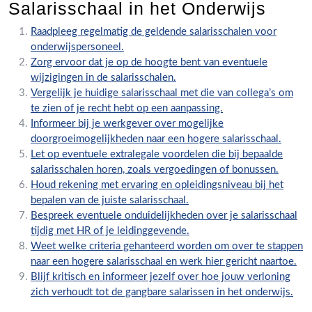
Salarisschaal in het Onderwijs
Raadpleeg regelmatig de geldende salarisschalen voor
onderwijspersoneel.
Zorg ervoor dat je op de hoogte bent van eventuele
wijzigingen in de salarisschalen.
Vergelijk je huidige salarisschaal met die van collega’s om
te zien of je recht hebt op een aanpassing.
Informeer bij je werkgever over mogelijke
doorgroeimogelijkheden naar een hogere salarisschaal.
Let op eventuele extralegale voordelen die bij bepaalde
salarisschalen horen, zoals vergoedingen of bonussen.
Houd rekening met ervaring en opleidingsniveau bij het
bepalen van de juiste salarisschaal.
Bespreek eventuele onduidelijkheden over je salarisschaal
tijdig met HR of je leidinggevende.
Weet welke criteria gehanteerd worden om over te stappen
naar een hogere salarisschaal en werk hier gericht naartoe.
Blijf kritisch en informeer jezelf over hoe jouw verloning
zich verhoudt tot de gangbare salarissen in het onderwijs.