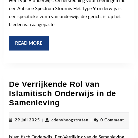
Het Type 9 onderwijs: Ondersteuning voor Leerlingen met
binnen
een Autisme Spectrum Stoornis Het Type 9 onderwijs is
het
een specifieke vorm van onderwijs die gericht is op het
Type
bieden van aangepaste
9
onderwijs
READ
READ MORE
MORE
De Verrijkende Rol van
Islamitisch Onderwijs in de
De
Samenleving
Verrijkende
Rol
29
cdenvhoogstraten
29 juli 2025
|
cdenvhoogstraten
|
0 Comment
juli
van
2025
Islamitisch Onderwijs: Een Verrijking van de Samenleving